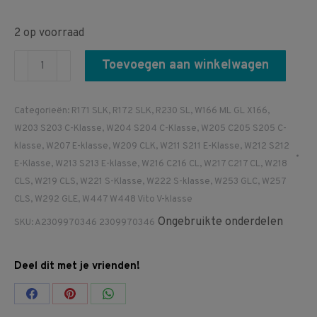
2 op voorraad
A2309970346
Toevoegen aan winkelwagen
2309970346
R230
Categorieën:
R171 SLK
,
R172 SLK
,
R230 SL
,
W166 ML GL X166
,
W166
W203 S203 C-Klasse
,
W204 S204 C-Klasse
,
W205 C205 S205 C-
R171
klasse
,
W207 E-klasse
,
W209 CLK
,
W211 S211 E-Klasse
,
W212 S212
R172
E-Klasse
,
W213 S213 E-klasse
,
W216 C216 CL
,
W217 C217 CL
,
W218
W203
CLS
,
W219 CLS
,
W221 S-Klasse
,
W222 S-klasse
,
W253 GLC
,
W257
W204
CLS
,
W292 GLE
,
W447 W448 Vito V-klasse
W205
Ongebruikte onderdelen
SKU:
A2309970346 2309970346
W207
SL
Deel dit met je vrienden!
Dichtring
differentieel
Share
Share
Share