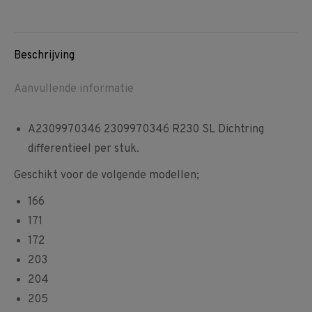
per
on
on
on
stuk
Facebook
Pinterest
WhatsApp
aantal
Beschrijving
Aanvullende informatie
A2309970346 2309970346 R230 SL Dichtring
differentieel per stuk.
Geschikt voor de volgende modellen;
166
171
172
203
204
205