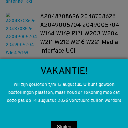
A2048708626 2048708626
A2049005704 2049005704
W164 W169 R171 W203 W204
W211 W212 W216 W221 Media
Interface UCI
€
200,00
VAKANTIE!
Toevoegen aan winkelwagen
Wij zijn gesloten t/m 13 augustus. U kunt gewoon
bestellingen plaatsen, maar houd er rekening mee dat
deze pas op 14 augustus 2026 verstuurd zullen worden!
A2048600447 2048600447
W203 W204 Koplampsproeier
rechts
Sluiten