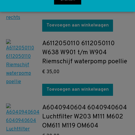
€
45,00
Toevoegen aan winkelwagen
A6112050110 6112050110
W638 W901 t/m W904
Riemschijf waterpomp poellie
€
35,00
Toevoegen aan winkelwagen
A6040940604 6040940604
Luchtfilter W203 M111 M602
OM611 M119 OM604