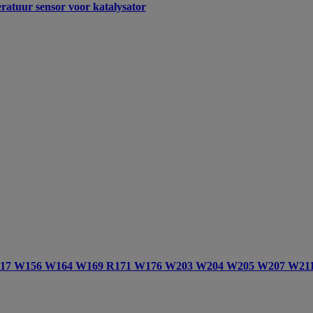
uur sensor voor katalysator
ug W117 W156 W164 W169 R171 W176 W203 W204 W205 W207 W2