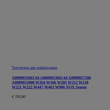
Toevoegen aan winkelwagen
A0009053603 64 A0009053603 64 A0009057100
A0009052900 W164 W166 W205 W212 W218
W221 W222 W447 W463 W906 NOX Sensor
€
350,00