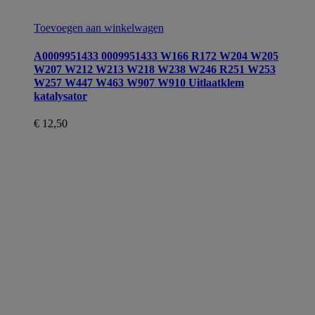
Toevoegen aan winkelwagen
A0009951433 0009951433 W166 R172 W204 W205
W207 W212 W213 W218 W238 W246 R251 W253
W257 W447 W463 W907 W910 Uitlaatklem
katalysator
€
12,50