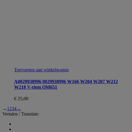
Toevoegen aan winkelwagen
A0029938996 0029938996 W166 W204 W207 W212
W218 V-riem OM651
€
25,00
→
1
2
3
4
→
Vertalen / Translate: