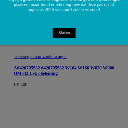
plaatsen, maar houd er rekening mee dat deze pas op 14
augustus 2026 verstuurd zullen worden!
Sluiten
Toevoegen aan winkelwagen
A6420705532 6420705532 W164 W166 W639 W906
OM642 Lek olieleiding
€
95,00