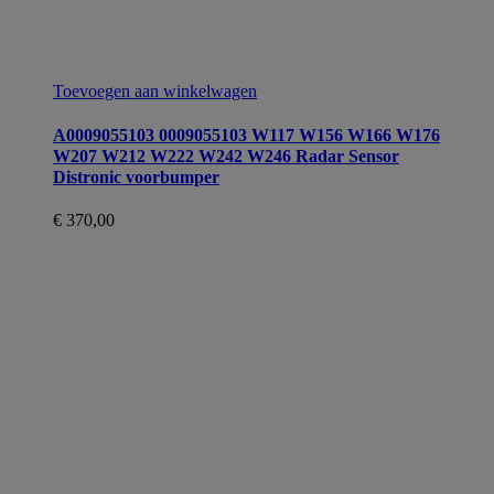
Toevoegen aan winkelwagen
A0009055103 0009055103 W117 W156 W166 W176
W207 W212 W222 W242 W246 Radar Sensor
Distronic voorbumper
€
370,00