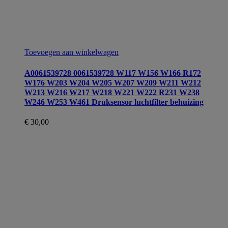
Toevoegen aan winkelwagen
A0061539728 0061539728 W117 W156 W166 R172
W176 W203 W204 W205 W207 W209 W211 W212
W213 W216 W217 W218 W221 W222 R231 W238
W246 W253 W461 Druksensor luchtfilter behuizing
€
30,00