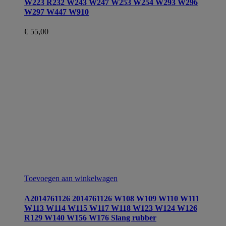
W223 R232 W243 W247 W253 W254 W293 W296
W297 W447 W910
€
55,00
Toevoegen aan winkelwagen
A2014761126 2014761126 W108 W109 W110 W111
W113 W114 W115 W117 W118 W123 W124 W126
R129 W140 W156 W176 Slang rubber