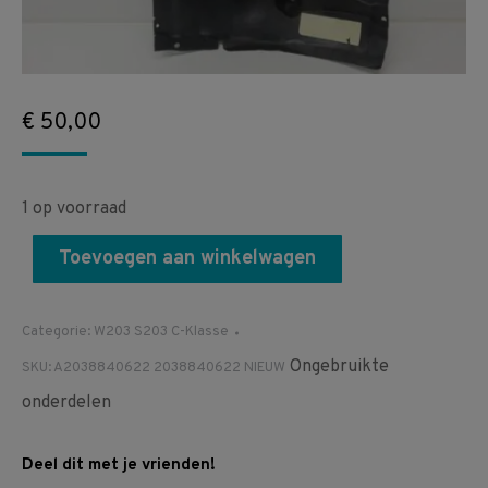
€
50,00
1 op voorraad
Toevoegen aan winkelwagen
Categorie:
W203 S203 C-Klasse
Ongebruikte
SKU:
A2038840622 2038840622 NIEUW
onderdelen
Deel dit met je vrienden!