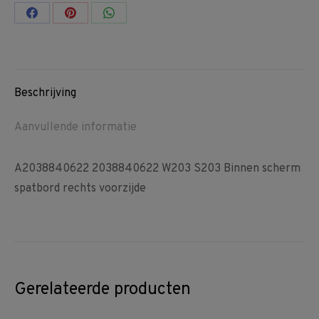
Share
Share
Share
on
on
on
Facebook
Pinterest
WhatsApp
Beschrijving
Aanvullende informatie
A2038840622 2038840622 W203 S203 Binnen scherm
spatbord rechts voorzijde
Gerelateerde producten