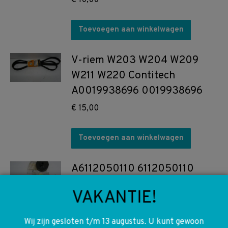
€
10,00
Toevoegen aan winkelwagen
V-riem W203 W204 W209
W211 W220 Contitech
A0019938696 0019938696
€
15,00
Toevoegen aan winkelwagen
A6112050110 6112050110
W638 W901 t/m W904
VAKANTIE!
Riemschijf waterpomp poellie
€
35,00
Wij zijn gesloten t/m 13 augustus. U kunt gewoon