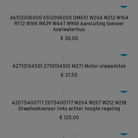
A6512006000 6512006000 OM651 W204 W212 W164
R172 W166 W639 W447 W906 Aansluiting toevoer
koelwaterhuis
€
30,00
A2710104501 2710104501 M271 Motor oliepeilstok
€
37,50
A2075400717 2075400717 W204 W207 W212 W218
Draaihoeksensor links achter hoogte regeling
€
125,00