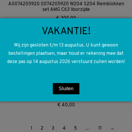
A0074205920 0074205920 W204 S204 Remblokken
set AMG C63 Voorzijde
€
300,00
VAKANTIE!
A2710521016 2710521016 R171 W203 W204 W209 W211
Wij zijn gesloten t/m 13 augustus. U kunt gewoon
M271 Kettinggeleider
bestellingen plaatsen, maar houd er rekening mee dat
€
7,50
deze pas op 14 augustus 2026 verstuurd zullen worden!
A2043203889 2043203889 A2043203789
Sluiten
2043203789 W204 W207 Stabilisator stang stangen
voorzijde L&R
€
40,00
1
2
3
4
5
…
11
→