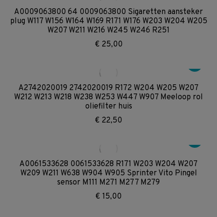
A0009063800 64 0009063800 Sigaretten aansteker
plug W117 W156 W164 W169 R171 W176 W203 W204 W205
W207 W211 W216 W245 W246 R251
€
25,00
A2742020019 2742020019 R172 W204 W205 W207
W212 W213 W218 W238 W253 W447 W907 Meeloop rol
oliefilter huis
€
22,50
A0061533628 0061533628 R171 W203 W204 W207
W209 W211 W638 W904 W905 Sprinter Vito Pingel
sensor M111 M271 M277 M279
€
15,00