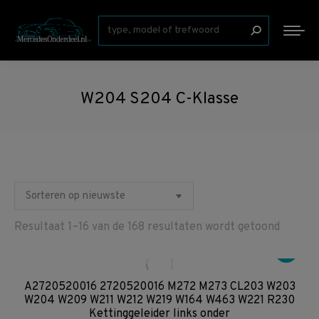
Zoeken:
W204 S204 C-Klasse
Gesort
Resultaat 1–16 van de 168 resultaten wordt getoond
op
nieuws
A2720520016 2720520016 M272 M273 CL203 W203
W204 W209 W211 W212 W219 W164 W463 W221 R230
Kettinggeleider links onder