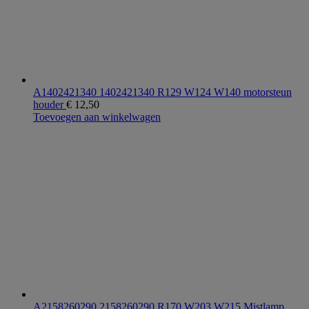
A1402421340 1402421340 R129 W124 W140 motorsteun
houder
€
12,50
Toevoegen aan winkelwagen
A2158260290 2158260290 R170 W203 W215 Mistlamp