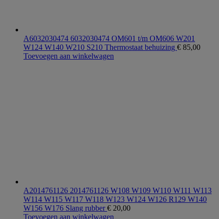
A6032030474 6032030474 OM601 t/m OM606 W201
W124 W140 W210 S210 Thermostaat behuizing
€
85,00
Toevoegen aan winkelwagen
A2014761126 2014761126 W108 W109 W110 W111 W113
W114 W115 W117 W118 W123 W124 W126 R129 W140
W156 W176 Slang rubber
€
20,00
Toevoegen aan winkelwagen