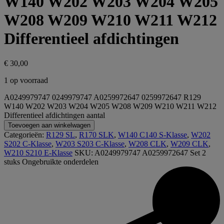
W140 W202 W203 W204 W205
W208 W209 W210 W211 W212
Differentieel afdichtingen
€
30,00
1 op voorraad
A0249979747 0249979747 A0259972647 0259972647 R129
W140 W202 W203 W204 W205 W208 W209 W210 W211 W212
Differentieel afdichtingen aantal
Toevoegen aan winkelwagen
Categorieën:
R129 SL
,
R170 SLK
,
W140 C140 S-Klasse
,
W202
S202 C-Klasse
,
W203 S203 C-Klasse
,
W208 CLK
,
W209 CLK
,
W210 S210 E-Klasse
SKU:
A0249979747 A0259972647 Set 2
stuks
Ongebruikte onderdelen