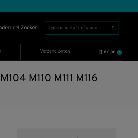
nderdeel Zoeken:
n
Verzendkosten
€
0,00
0
M104 M110 M111 M116