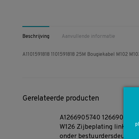
Beschrijving
Aanvullende informatie
A1101591818 1101591818 25M Bougiekabel M102 M103 
Gerelateerde producten
A1266905740 1266905740
p
W126 Zijbeplating links
onder bestuurdersdeur