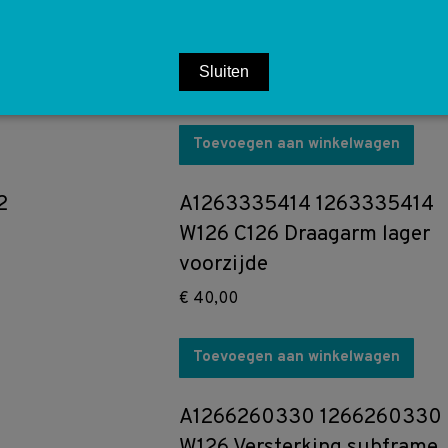
M103 M111 M161 Cilinderkop
bout M12X102
Sluiten
€
50,00
Toevoegen aan winkelwagen
2
A1263335414 1263335414
W126 C126 Draagarm lager
voorzijde
€
40,00
Toevoegen aan winkelwagen
A1266260330 1266260330
W126 Versterking subframe