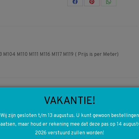
Share
Share
Share
on
on
on
Facebook
Pinterest
WhatsApp
M104 M110 M111 M116 M117 M119 ( Prijs is per Meter)
VAKANTIE!
Wij zijn gesloten t/m 13 augustus. U kunt gewoon bestellingen
A1029900810 1029900810
laatsen, maar houd er rekening mee dat deze pas op 14 august
W124 W126 W201 W202
2026 verstuurd zullen worden!
W208 W210 R170 M102