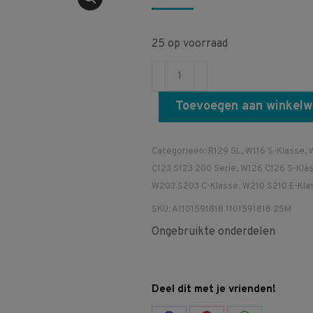
25 op voorraad
A1101591818
1101591818
Toevoegen aan winkel
25M
Bougiekabel
M102
Categorieën:
R129 SL
,
W116 S-Klasse
,
M103
C123 S123 200 Serie
,
W126 C126 S-Kla
M104
W203 S203 C-Klasse
,
W210 S210 E-Kla
M110
SKU:
A1101591818 1101591818 25M
M111
Ongebruikte onderdelen
M116
M117
M119
Deel dit met je vrienden!
aantal