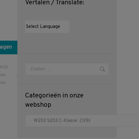
Vertalen / Translate:
wagen
Zoeken:
W123
sse
,
sse
Categorieën in onze
webshop