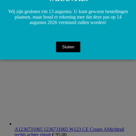
Wij zijn gesloten t/m 13 augustus. U kunt gewoon bestellingen
plaatsen, maar houd er rekening mee dat deze pas op 14
augustus 2026 verstuurd zullen worden!
A6150920208 6150920208 W123 W460 T1 TN 601 OM615
OM616 OM617 Brandstoffilter houder
€
70,00
Toevoegen aan winkelwagen
Sluiten
A1236731065 1236731065 W123 CE Coupe Afdichtrail
rechts achter zijruit
€
95,00