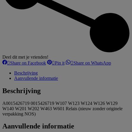
Deel dit met je vrienden!
Share
Share
Share
Share on Facebook
Pin it
Share on WhatsApp
on
on
on
Facebook
Pinterest
WhatsApp
Beschrijving
Aanvullende informatie
Beschrijving
A0015426719 0015426719 W107 W123 W124 W126 W129
W140 W201 W202 W463 W601 Relais (nieuw zonder originele
verpakking NOS)
Aanvullende informatie