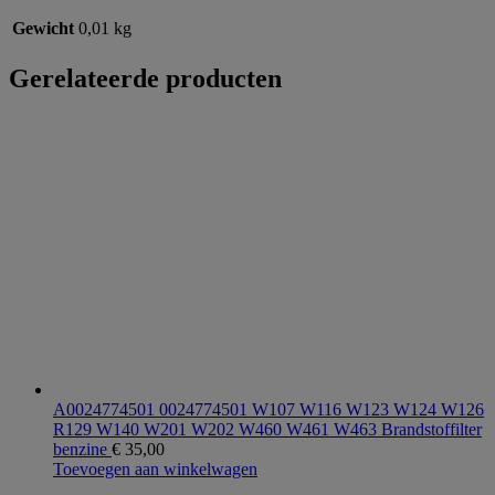
Gewicht
0,01 kg
Gerelateerde producten
A0024774501 0024774501 W107 W116 W123 W124 W126
R129 W140 W201 W202 W460 W461 W463 Brandstoffilter
benzine
€
35,00
Toevoegen aan winkelwagen