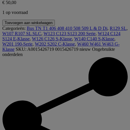
€
50,00
1 op voorraad
A0015426719
Toevoegen aan winkelwagen
0015426719
Categorieën:
Bus TN T1 406 408 410 508 509 L & D Di
,
R129 SL
,
W107
W107 R107 SL SLC
,
W123 C123 S123 200 Serie
,
W124 C124
W123
S124 E-Klasse
,
W126 C126 S-Klasse
,
W140 C140 S-Klasse
,
W124
W201 190-Serie
,
W202 S202 C-Klasse
,
W460 W461 W463 G-
W126
Klasse
SKU:
A0015426719 0015426719 nieuw
Ongebruikte
W129
onderdelen
W140
W201
W202
W463
W601
Relais
aantal