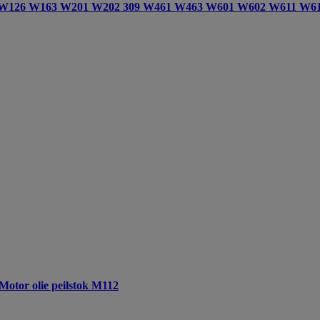
4 W126 W163 W201 W202 309 W461 W463 W601 W602 W611 W
tor olie peilstok M112