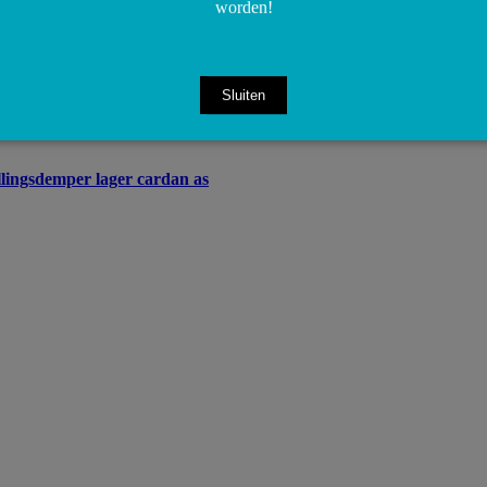
worden!
Sluiten
ingsdemper lager cardan as