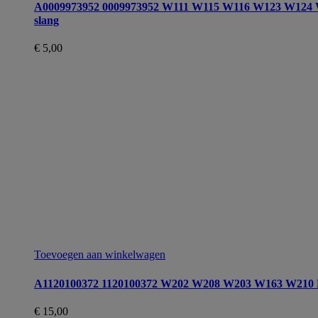
A0009973952 0009973952 W111 W115 W116 W123 W12
slang
€
5,00
Toevoegen aan winkelwagen
A1120100372 1120100372 W202 W208 W203 W163 W210 Mo
€
15,00