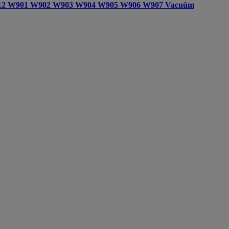
612 W901 W902 W903 W904 W905 W906 W907 Vacuüm