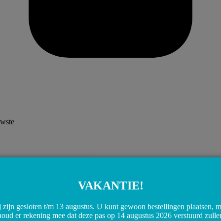
uwste
VAKANTIE!
 zijn gesloten t/m 13 augustus. U kunt gewoon bestellingen plaatsen, 
houd er rekening mee dat deze pas op 14 augustus 2026 verstuurd zulle