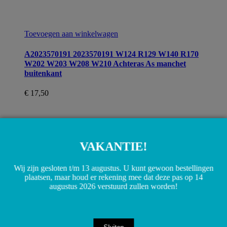
Toevoegen aan winkelwagen
A2023570191 2023570191 W124 R129 W140 R170
W202 W203 W208 W210 Achteras As manchet
buitenkant
€
17,50
VAKANTIE!
Wij zijn gesloten t/m 13 augustus. U kunt gewoon bestellingen
plaatsen, maar houd er rekening mee dat deze pas op 14
augustus 2026 verstuurd zullen worden!