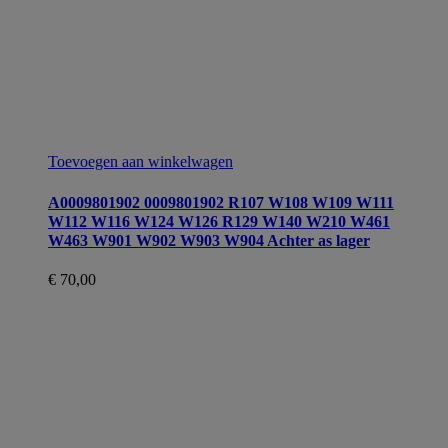
Toevoegen aan winkelwagen
A0009801902 0009801902 R107 W108 W109 W111
W112 W116 W124 W126 R129 W140 W210 W461
W463 W901 W902 W903 W904 Achter as lager
€
70,00