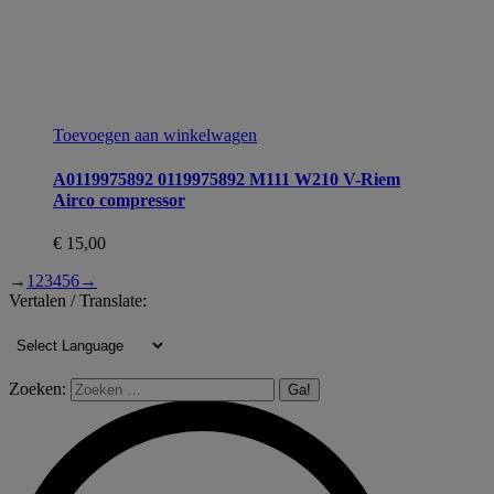
Toevoegen aan winkelwagen
A0119975892 0119975892 M111 W210 V-Riem
Airco compressor
€
15,00
→
1
2
3
4
5
6
→
Vertalen / Translate:
Zoeken: