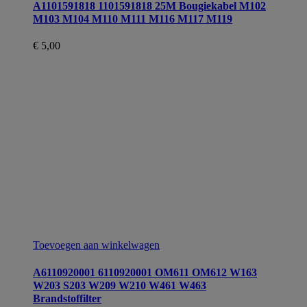
A1101591818 1101591818 25M Bougiekabel M102
M103 M104 M110 M111 M116 M117 M119
€
5,00
Toevoegen aan winkelwagen
A6110920001 6110920001 OM611 OM612 W163
W203 S203 W209 W210 W461 W463
Brandstoffilter