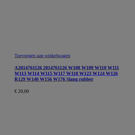
Toevoegen aan winkelwagen
A2014761126 2014761126 W108 W109 W110 W111
W113 W114 W115 W117 W118 W123 W124 W126
R129 W140 W156 W176 Slang rubber
€
20,00