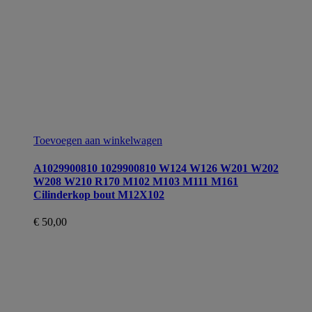
Toevoegen aan winkelwagen
A1029900810 1029900810 W124 W126 W201 W202
W208 W210 R170 M102 M103 M111 M161
Cilinderkop bout M12X102
€
50,00