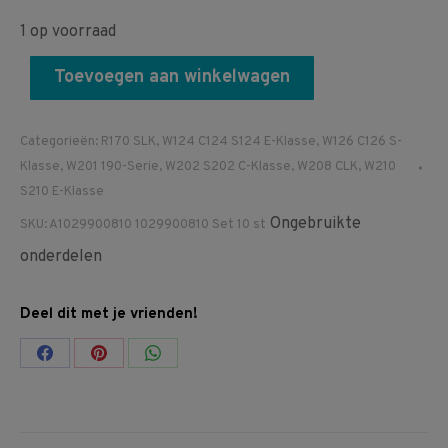
1 op voorraad
Toevoegen aan winkelwagen
Categorieën:
R170 SLK
,
W124 C124 S124 E-Klasse
,
W126 C126 S-
Klasse
,
W201 190-Serie
,
W202 S202 C-Klasse
,
W208 CLK
,
W210
S210 E-Klasse
Ongebruikte
SKU:
A1029900810 1029900810 Set 10 st
onderdelen
Deel dit met je vrienden!
Share
Share
Share
on
on
on
Facebook
Pinterest
WhatsApp