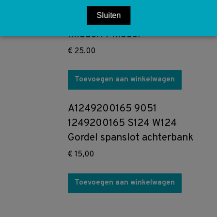
A1248200601 1248200601
Sluiten
S124 Combi Binnenverlichting
midden T model
€
25,00
Toevoegen aan winkelwagen
A1249200165 9051
1249200165 S124 W124
Gordel spanslot achterbank
€
15,00
Toevoegen aan winkelwagen