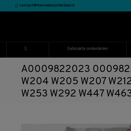
contact@mercedesonderdeel.nl
Gebruikte onderdelen
A0009822023 000982202
W204 W205 W207 W212 
W253 W292 W447 W46