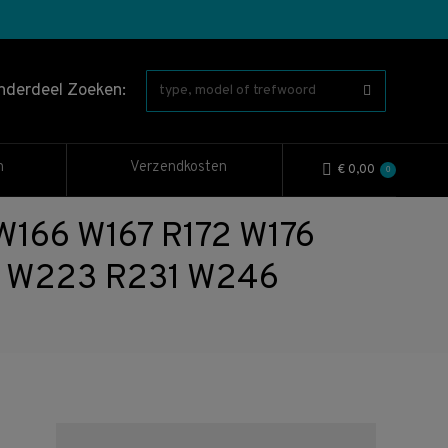
nderdeel Zoeken:
n
Verzendkosten
€
0,00
0
166 W167 R172 W176
 W223 R231 W246