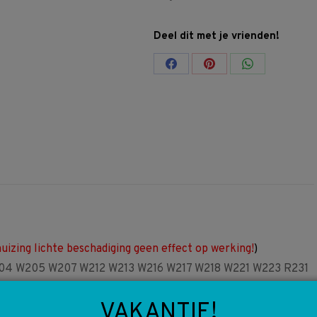
Deel dit met je vrienden!
Share
Share
Share
on
on
on
Facebook
Pinterest
WhatsApp
uizing lichte beschadiging geen effect op werking!
)
W204 W205 W207 W212 W213 W216 W217 W218 W221 W223 R231
VAKANTIE!