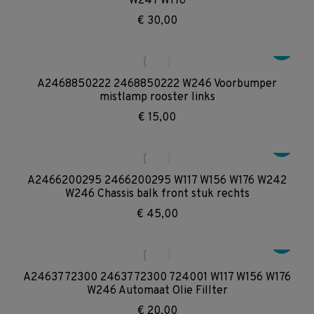
W247 W176
€
30,00
A2468850222 2468850222 W246 Voorbumper
mistlamp rooster links
€
15,00
A2466200295 2466200295 W117 W156 W176 W242
W246 Chassis balk front stuk rechts
€
45,00
A2463772300 2463772300 724001 W117 W156 W176
W246 Automaat Olie Fillter
€
20,00