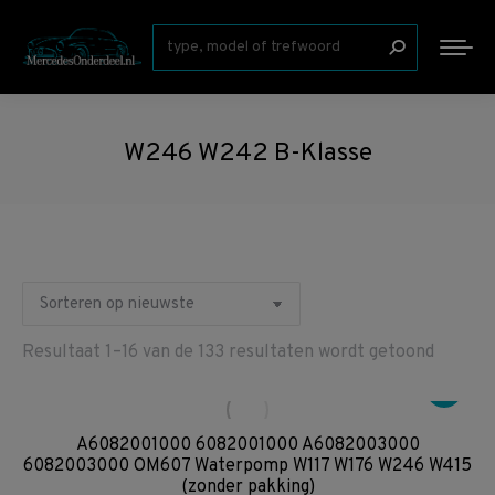
Zoeken:
W246 W242 B-Klasse
Gesort
Resultaat 1–16 van de 133 resultaten wordt getoond
op
nieuws
A6082001000 6082001000 A6082003000
6082003000 OM607 Waterpomp W117 W176 W246 W415
(zonder pakking)