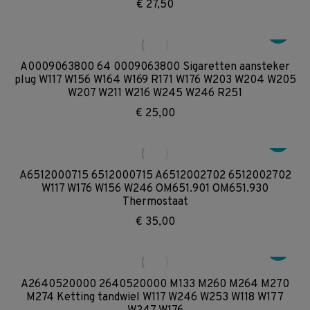
€
27,50
A0009063800 64 0009063800 Sigaretten aansteker
plug W117 W156 W164 W169 R171 W176 W203 W204 W205
W207 W211 W216 W245 W246 R251
€
25,00
A6512000715 6512000715 A6512002702 6512002702
W117 W176 W156 W246 OM651.901 OM651.930
Thermostaat
€
35,00
A2640520000 2640520000 M133 M260 M264 M270
M274 Ketting tandwiel W117 W246 W253 W118 W177