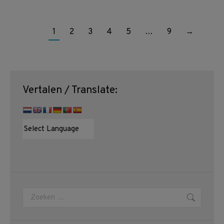
1
2
3
4
5
…
9
→
Vertalen / Translate:
Zoeken: