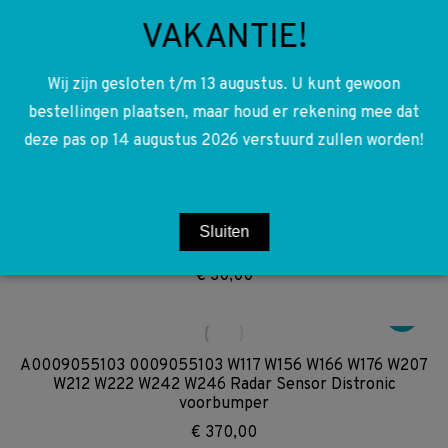
VAKANTIE!
A6070161100 6070161100 W117 W156 W176 W246 OM607
Kleppendeksel pakking
Wij zijn gesloten t/m 13 augustus. U kunt gewoon
€
25,00
bestellingen plaatsen, maar houd er rekening mee dat
deze pas op 14 augustus 2026 verstuurd zullen worden!
A0061539728 0061539728 W117 W156 W166 R172 W176
W203 W204 W205 W207 W209 W211 W212 W213 W216
W217 W218 W221 W222 R231 W238 W246 W253 W461
Sluiten
Druksensor luchtfilter behuizing
€
30,00
A0009055103 0009055103 W117 W156 W166 W176 W207
W212 W222 W242 W246 Radar Sensor Distronic
voorbumper
€
370,00