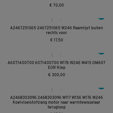
€
70,00
A2467251065 2467251065 W246 Raamlijst buiten
rechts voor
€
17,50
A6071400700 6071400700 W176 W246 W415 OM607
EGR Klep
€
300,00
A2468303096 2468303096 W117 W156 W176 W246
Koelvloeistofslang motor naar warmtewisselaar
terugloop