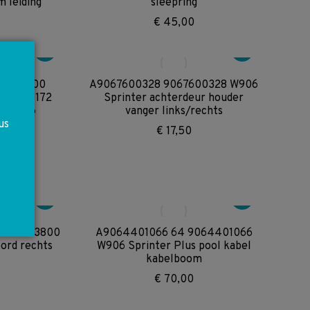
 leiding
sleepring
€
45,00
12006000
A9067600328 9067600328 W906
W164 R172
Sprinter achterdeur houder
7 W906
vanger links/rechts
us
evoer
€
17,50
uis
9066943800
A9064401066 64 9064401066
bord rechts
W906 Sprinter Plus pool kabel
kabelboom
€
70,00