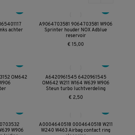
op
nieuwste
065401117
A9064703581 9064703581 W906
nks achter
Sprinter houder NOX Adblue
reservoir
€
15,00
03152 OM642
A6420961545 6420961545
W906
OM642 W211 W164 W639 W906
ter
Steun turbo luchtverdeling
€
2,50
10703532
A0004640518 0004640518 W211
W639 W906
W240 W463 Airbag contact ring