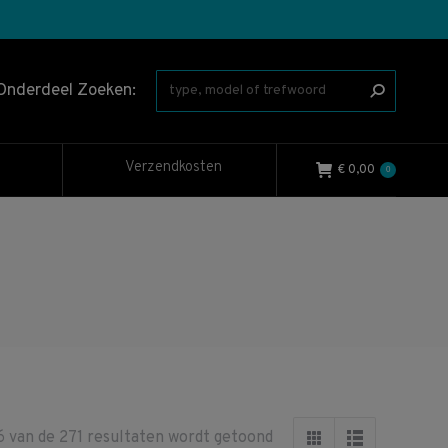
Onderdeel Zoeken:
Verzendkosten
€
0,00
0
Gesorteerd
6 van de 271 resultaten wordt getoond