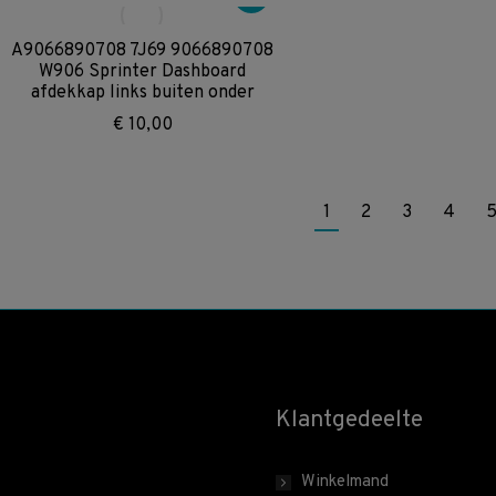
A9066890708 7J69 9066890708
W906 Sprinter Dashboard
afdekkap links buiten onder
€
10,00
1
2
3
4
Klantgedeelte
Winkelmand