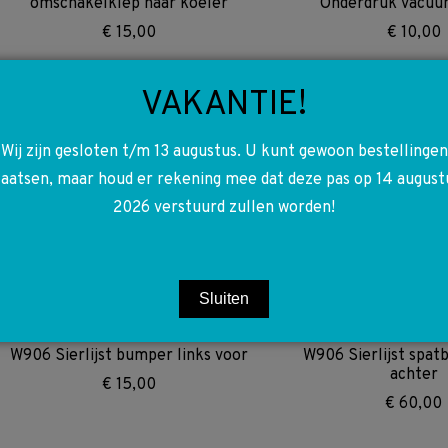
omschakelklep naar koeler
Onderdruk vacuüm
€
15,00
€
10,00
VAKANTIE!
A0009973952 0009973952 W111
A6512006000 65
W115 W116 W123 W124 W126 W163
OM651 W204 W212 
Wij zijn gesloten t/m 13 augustus. U kunt gewoon bestellingen
W201 W202 309 W461 W463 W601
W166 W639 W44
laatsen, maar houd er rekening mee dat deze pas op 14 august
W602 W611 W612 W901 W902
Aansluiting to
W903 W904 W905 W906 W907
koelwaterh
2026 verstuurd zullen worden!
Vacuüm slang
€
30,00
€
5,00
Sluiten
A9066946100 9B51 9066946100
A9066943800 9B51 
W906 Sierlijst bumper links voor
W906 Sierlijst spat
achter
€
15,00
€
60,00