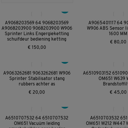
A9068203569 64 9068203569
A9065401117 64 9
A9068203900 9068203900 W906
W906 ABS Sensor li
Sprinter Links Engergieketting
1600 MM
schuifdeur bediening ketting
€
80,00
€
150,00
A9063262681 9063262681 W906
A6510903152 65109
Sprinter Stabilisator stang
OM651 W639 
rubbers achter as
Brandstoffil
€
20,00
€
45,00
A6510707532 64 6510707532
A6510703532 65
OM651 Vacuüm leiding
OM651 W212 W447 