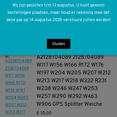
Wij zijn gesloten t/m 13 augustus. U kunt gewoon
bestellingen plaatsen, maar houd er rekening mee dat
Toevoegen aan winkelwagen
deze pas op 14 augustus 2026 verstuurd zullen worden!
Sluiten
A2128704089 2128704089
W117 W156 W166 R172 W176
W197 W204 W205 W207 W212
W213 W217 W218 W222 R231
W238 W246 W247 W253
W257 W290 W292 W463
W906 GPS Splitter Weiche
€
35,00