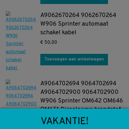
A9062670264 9062670264
W906 Sprinter automaat
schakel kabel
€
50,00
Toevoegen aan winkelwagen
A9064702694 9064702694
A9064702900 9064702900
W906 Sprinter OM642 OM646
OM651 Dieselpomp brandstof
pomp
VAKANTIE!
€
300,00