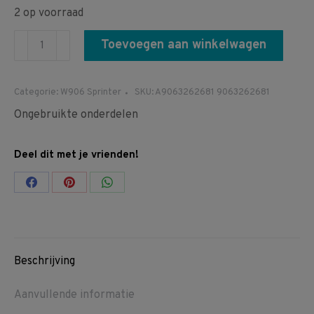
2 op voorraad
A9063262681
Toevoegen aan winkelwagen
9063262681
W906
Categorie:
W906 Sprinter
SKU:
A9063262681 9063262681
Sprinter
Ongebruikte onderdelen
Stabilisator
stang
Deel dit met je vrienden!
rubbers
achter
Share
Share
Share
as
on
on
on
aantal
Facebook
Pinterest
WhatsApp
Beschrijving
Aanvullende informatie