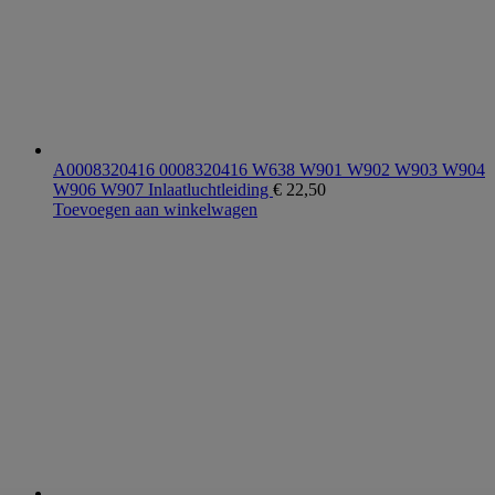
A0008320416 0008320416 W638 W901 W902 W903 W904
W906 W907 Inlaatluchtleiding
€
22,50
Toevoegen aan winkelwagen