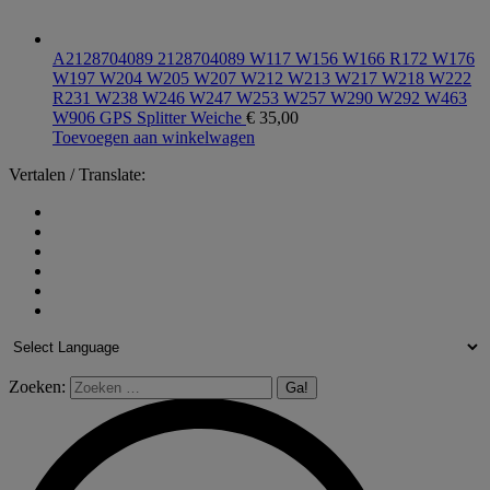
A2128704089 2128704089 W117 W156 W166 R172 W176
W197 W204 W205 W207 W212 W213 W217 W218 W222
R231 W238 W246 W247 W253 W257 W290 W292 W463
W906 GPS Splitter Weiche
€
35,00
Toevoegen aan winkelwagen
Vertalen / Translate:
Zoeken: