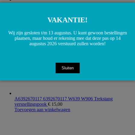
A9068326823 9068326823 W906 Sprinter pomp slang
€
8,50
Toevoegen aan winkelwagen
VAKANTIE!
Wij zijn gesloten t/m 13 augustus. U kunt gewoon bestellingen
plaatsen, maar houd er rekening mee dat deze pas op 14
augustus 2026 verstuurd zullen worden!
Sluiten
A6392670117 6392670117 W639 W906 Trekstang
versnellingspook
€
15,00
Toevoegen aan winkelwagen