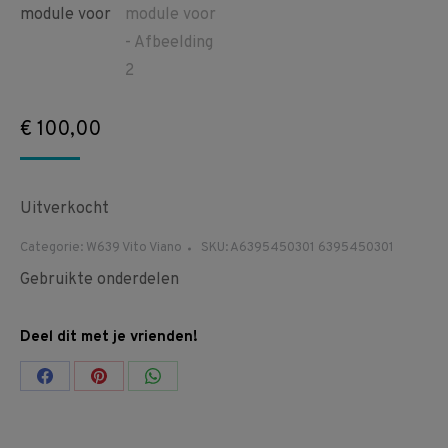
€
100,00
Uitverkocht
Categorie:
W639 Vito Viano
SKU:
A6395450301 6395450301
Gebruikte onderdelen
Deel dit met je vrienden!
Share
Share
Share
on
on
on