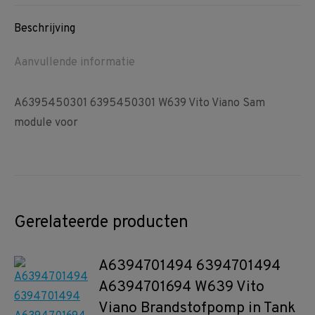
Facebook
Pinterest
WhatsApp
Beschrijving
Aanvullende informatie
A6395450301 6395450301 W639 Vito Viano Sam
module voor
Gerelateerde producten
A6394701494 6394701494
A6394701694 W639 Vito
Viano Brandstofpomp in Tank