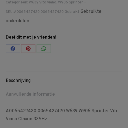
Categorieën:
W639 Vito Viano
,
W906 Sprinter
Gebruikte
SKU:
A0065427420 0065427420 Gebruikt
onderdelen
Deel dit met je vrienden!
Share
Share
Share
on
on
on
Facebook
Pinterest
WhatsApp
Beschrijving
Aanvullende informatie
A0065427420 0065427420 W639 W906 Sprinter Vito
Viano Claxon 335Hz