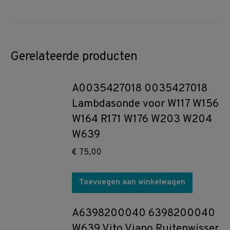
Gerelateerde producten
A0035427018 0035427018
Lambdasonde voor W117 W156
W164 R171 W176 W203 W204
W639
€
75,00
Toevoegen aan winkelwagen
A6398200040 6398200040
W639 Vito Viano Ruitenwisser