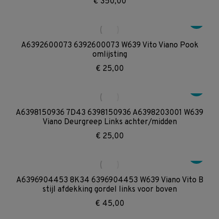
€
350,00
A6392600073 6392600073 W639 Vito Viano Pook
omlijsting
€
25,00
A6398150936 7D43 6398150936 A6398203001 W639
Viano Deurgreep Links achter/midden
€
25,00
A6396904453 8K34 6396904453 W639 Viano Vito B
stijl afdekking gordel links voor boven
€
45,00