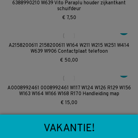
6388990210 W639 Vito Paraplu houder zijkantkant
schuifdeur
€
7,50
A2158200611 2158200611 W164 W211 W215 W251 W414
W639 W906 Contactplaat telefoon
€
50,00
A0008992461 0008992461 W117 W124 W126 R129 W156
W163 W164 W166 W168 R170 Handleiding map
€
15,00
VAKANTIE!
A0001403785 0001403785 W208 Secundaire
luchtpomp elektrisch M104 M112 M113 Motor