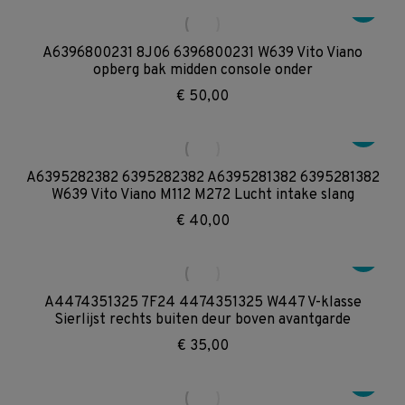
A6396800231 8J06 6396800231 W639 Vito Viano
opberg bak midden console onder
€
50,00
A6395282382 6395282382 A6395281382 6395281382
W639 Vito Viano M112 M272 Lucht intake slang
€
40,00
A4474351325 7F24 4474351325 W447 V-klasse
Sierlijst rechts buiten deur boven avantgarde
€
35,00