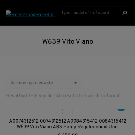
Zoeken:
W639 Vito Viano
Gesort
Resultaat 1–16 van de 146 resultaten wordt getoond
op
nieuws
A0074312512 0074312512 A0084315412 0084315412
W639 Vito Viano ABS Pomp Regeleenheid Unit