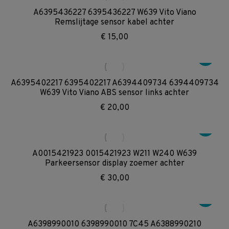
A6395436227 6395436227 W639 Vito Viano
Remslijtage sensor kabel achter
€
15,00
A6395402217 6395402217 A6394409734 6394409734
W639 Vito Viano ABS sensor links achter
€
20,00
A0015421923 0015421923 W211 W240 W639
Parkeersensor display zoemer achter
€
30,00
A6398990010 6398990010 7C45 A6388990210