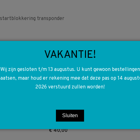
tartblokkering transponder
VAKANTIE!
Wij zijn gesloten t/m 13 augustus. U kunt gewoon bestellingen
laatsen, maar houd er rekening mee dat deze pas op 14 august
A6385420604
2026 verstuurd zullen worden!
6385420604
A6385421004 W638 Vito
V-klasse brandstofpomp
Sluiten
in tank
€
40,00