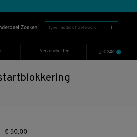
nderdeel Zoeken:
n
Verzendkosten
€
0,00
0
tartblokkering
€
50,00