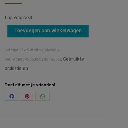
1 op voorraad
Toevoegen aan winkelwagen
Categorie:
W638 Vito V-Klasse
Gebruikte
SKU:
A0205455632 0205455632
onderdelen
Deel dit met je vrienden!
Share
Share
Share
on
on
on
Facebook
Pinterest
WhatsApp