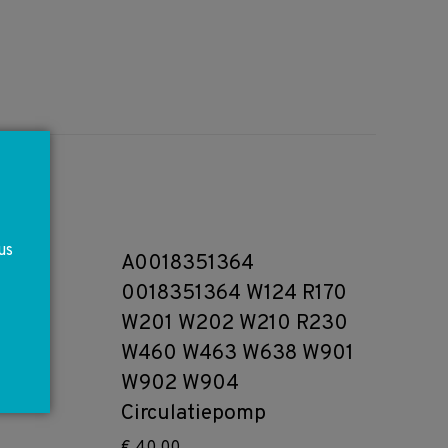
us
A0018351364
0018351364 W124 R170
W201 W202 W210 R230
W460 W463 W638 W901
W902 W904
Circulatiepomp