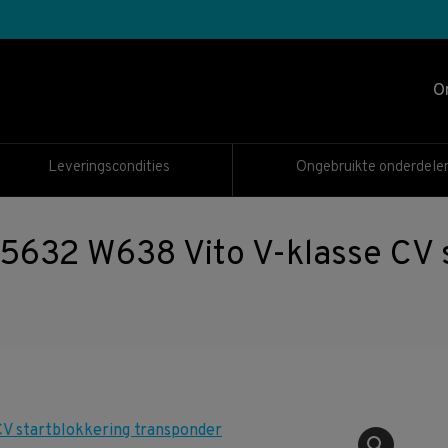
O
Leveringscondities
Ongebruikte onderdele
2 W638 Vito V-klasse CV s