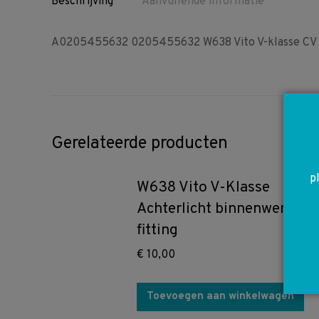
Beschrijving
Aanvullende informatie
A0205455632 0205455632 W638 Vito V-klasse CV s
Gerelateerde producten
p
W638 Vito V-Klasse
Achterlicht binnenwerk
fitting
€
10,00
Toevoegen aan winkelwagen