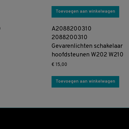
Toevoegen aan winkelwagen
0
A2088200310
2088200310
Gevarenlichten schakelaar
hoofdsteunen W202 W210
€
15,00
Toevoegen aan winkelwagen