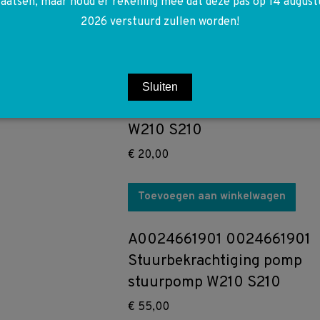
laatsen, maar houd er rekening mee dat deze pas op 14 august
2026 verstuurd zullen worden!
A2108300172 2108300172
Sluiten
Uitlaat gas sensor W140
W210 S210
€
20,00
Toevoegen aan winkelwagen
A0024661901 0024661901
Stuurbekrachtiging pomp
stuurpomp W210 S210
€
55,00