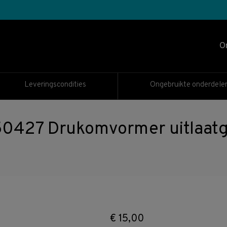
O
Leveringscondities
Ongebruikte onderdele
7 Drukomvormer uitlaatgas
€
15,00