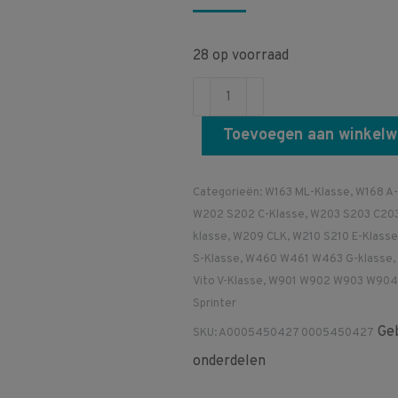
28 op voorraad
A0005450427
0005450427
Toevoegen aan winkel
Drukomvormer
uitlaatgas
circulatie
Categorieën:
W163 ML-Klasse
,
W168 A-
W210
W202 S202 C-Klasse
,
W203 S203 C203
W163
klasse
,
W209 CLK
,
W210 S210 E-Klasse
S-Klasse
,
W460 W461 W463 G-klasse
,
W220
Vito V-Klasse
,
W901 W902 W903 W904
W209
Sprinter
aantal
Geb
SKU:
A0005450427 0005450427
onderdelen