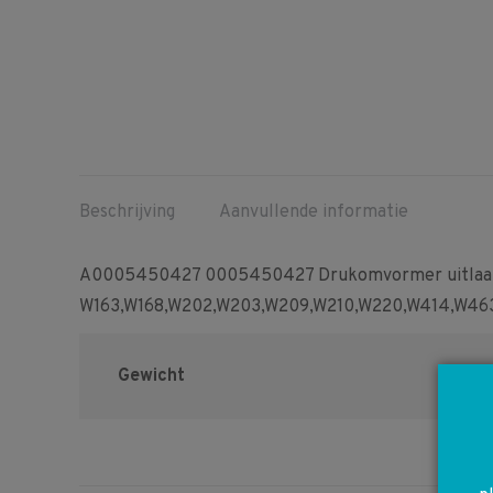
Beschrijving
Aanvullende informatie
A0005450427 0005450427 Drukomvormer uitlaatgas
W163,W168,W202,W203,W209,W210,W220,W414,W46
Gewicht