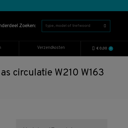
nderdeel Zoeken:
n
Verzendkosten
€
0,00
0
 circulatie W210 W163