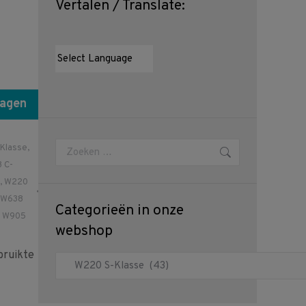
Vertalen / Translate:
wagen
Zoeken:
Klasse
,
 C-
,
W220
W638
Categorieën in onze
 W905
webshop
ruikte