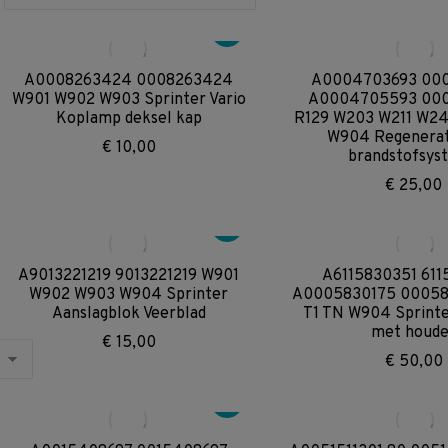
A0008263424 0008263424
A0004703693 00
W901 W902 W903 Sprinter Vario
A0004705593 00
Koplamp deksel kap
R129 W203 W211 W2
W904 Regenerat
€
10,00
brandstofsys
€
25,00
A9013221219 9013221219 W901
A6115830351 611
W902 W903 W904 Sprinter
A0005830175 00058
Aanslagblok Veerblad
T1 TN W904 Sprinte
met houde
€
15,00
€
50,00