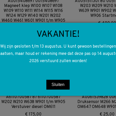
A0015408697 0015408697
A0051511301 80 0051
Magneet klep W100 W107 W108
W203 W209 W210 
W109 W110 W111 W114 W115 W116
W639 W901 W902 
W124 W129 W140 W201 W202
W906 Startm
W460 W461 W601 W901 t/m W905
€
400,0
€
60,00
VAKANTIE!
Wij zijn gesloten t/m 13 augustus. U kunt gewoon bestellingen
A0025445403 0025445403
A9018202461 90182
laatsen, maar houd er rekening mee dat deze pas op 14 august
W690 W901 t/m W905 Sprinter
t/m W905 Sprinte
2026 verstuurd zullen worden!
Achterlicht rechts bakwagen /
facelift lin
oprijwagen
€
100,00
€
40,00
Sluiten
A6110700587 87 6110700587
A0061539828 00
W202 W210 W638 W901 t/m W905
Druksensor M266 
Verstuiver diesel OM611
OM647 OM648 W901
€
175,00
€
25,00