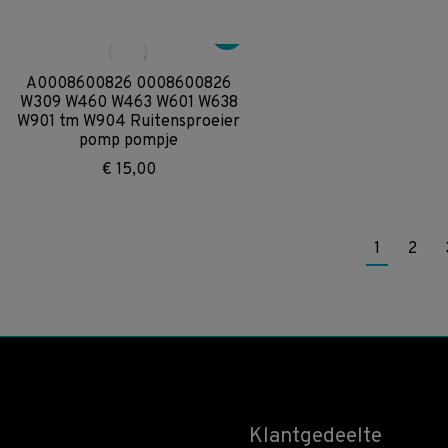
A0008600826 0008600826
W309 W460 W463 W601 W638
W901 tm W904 Ruitensproeier
pomp pompje
€
15,00
1
2
Klantgedeelte