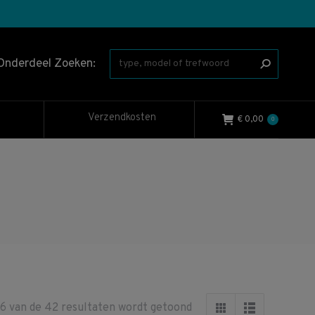
Onderdeel Zoeken:
Verzendkosten
€
0,00
0
Gesorteerd
16 van de 42 resultaten wordt getoond