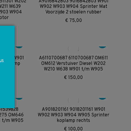
511301 W202
A9016842803 9016842803 W901
W211 W639
W902 W903 W904 Sprinter Mat
W903 W904
Voorzijde 2 stoelen rubber
otor
€
75,00
0
02461 W901
A6110700687 6110700687 OM611
us
r koplamp
OM612 Verstuiver Diesel W202
ks
W210 W638 W901 t/m W905
€
150,00
61539828
A9018201161 9018201161 W901
M275 OM646
W902 W903 W904 W905 Sprinter
 t/m W905
koplamp rechts
€
100,00