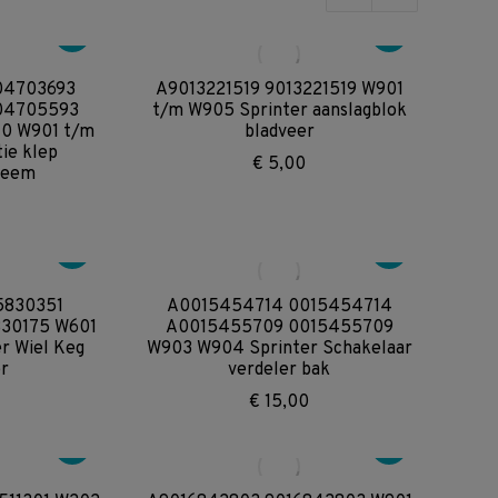
op
nieuwste
04703693
A9013221519 9013221519 W901
04705593
t/m W905 Sprinter aanslagblok
40 W901 t/m
bladveer
ie klep
€
5,00
teem
5830351
A0015454714 0015454714
30175 W601
A0015455709 0015455709
r Wiel Keg
W903 W904 Sprinter Schakelaar
r
verdeler bak
€
15,00