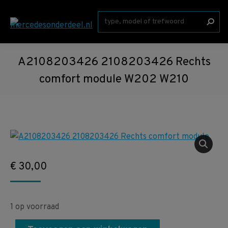
Zoeken:
A2108203426 2108203426 Rechts
comfort module W202 W210
€
30,00
1 op voorraad