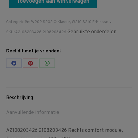
Toevoegen aan winkelwagen
Categorieën:
W202 S202 C-Klasse
,
W210 S210 E-Klasse
Gebruikte onderdelen
SKU:
A2108203426 2108203426
Deel dit met je vrienden!
Share
Share
Share
on
on
on
Facebook
Pinterest
WhatsApp
Beschrijving
Aanvullende informatie
A2108203426 2108203426 Rechts comfort module,