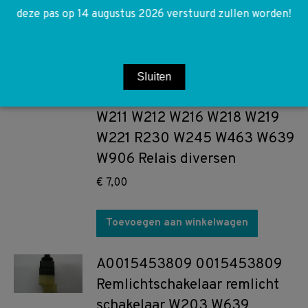
deze pas op 14 augustus 2026 verstuurd zullen worden!
Toevoegen aan winkelwagen
A0025422619 0025422619
W163 W164 W169 R171 R172
Sluiten
W203 W204 W207 W209
W211 W212 W216 W218 W219
W221 R230 W245 W463 W639
W906 Relais diversen
€
7,00
Toevoegen aan winkelwagen
A0015453809 0015453809
Remlichtschakelaar remlicht
schakelaar W203 W639