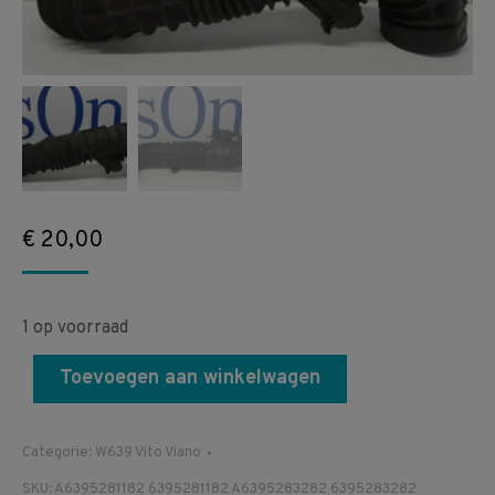
€
20,00
1 op voorraad
Toevoegen aan winkelwagen
Categorie:
W639 Vito Viano
SKU:
A6395281182 6395281182 A6395283282 6395283282