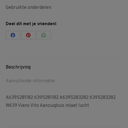
Gebruikte onderdelen
Deel dit met je vrienden!
Share
Share
Share
on
on
on
Facebook
Pinterest
WhatsApp
Beschrijving
Aanvullende informatie
A6395281182 6395281182 A6395283282 6395283282
W639 Viano Vito Aanzuigbuis inlaat lucht