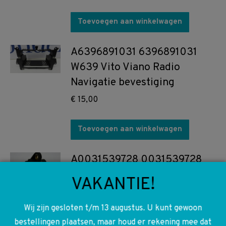
Toevoegen aan winkelwagen
A6396891031 6396891031
W639 Vito Viano Radio
Navigatie bevestiging
€
15,00
Toevoegen aan winkelwagen
A0031539728 0031539728
A0051531328 Nokkenas
VAKANTIE!
positie sensor stand W639
€
25,00
Wij zijn gesloten t/m 13 augustus. U kunt gewoon
bestellingen plaatsen, maar houd er rekening mee dat