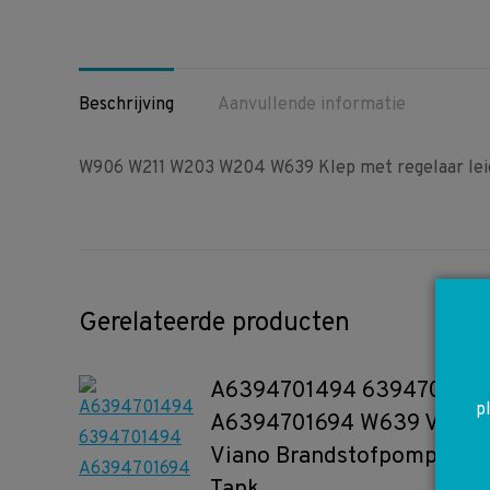
Beschrijving
Aanvullende informatie
W906 W211 W203 W204 W639 Klep met regelaar le
Gerelateerde producten
A6394701494 639470149
p
A6394701694 W639 Vito
Viano Brandstofpomp in
Tank