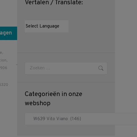
Vertalen / Translate:
wagen
se
,
tion
,
Zoeken:
906
05320
Categorieën in onze
webshop