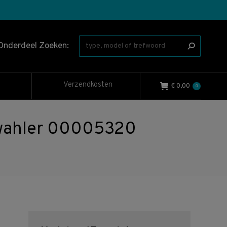
Onderdeel Zoeken:
Verzendkosten
€
0,00
0
 wahler 00005320