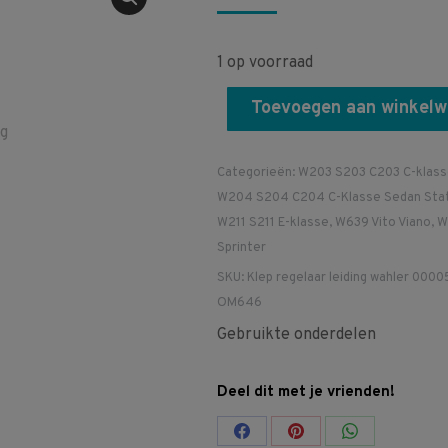
1 op voorraad
Toevoegen aan winkel
Categorieën:
W203 S203 C203 C-klas
W204 S204 C204 C-Klasse Sedan Sta
W211 S211 E-klasse
,
W639 Vito Viano
,
W
Sprinter
SKU:
Klep regelaar leiding wahler 000
OM646
Gebruikte onderdelen
Deel dit met je vrienden!
Share
Share
Share