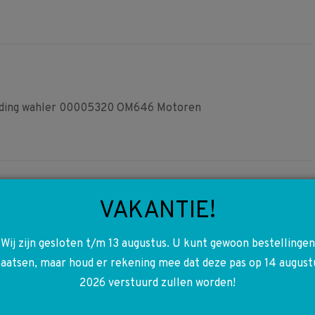
on
on
on
Facebook
Pinterest
WhatsApp
iding wahler 00005320 OM646 Motoren
VAKANTIE!
Wij zijn gesloten t/m 13 augustus. U kunt gewoon bestellingen
4
A6396891031 6396891031
laatsen, maar houd er rekening mee dat deze pas op 14 august
W639 Vito Viano Radio
2026 verstuurd zullen worden!
Navigatie bevestiging