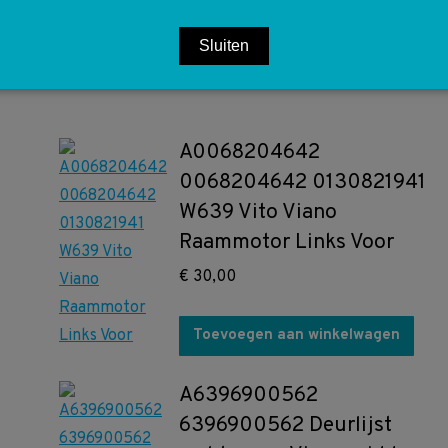
€
15,00
Sluiten
Toevoegen aan winkelwagen
A0068204642
0068204642 0130821941
W639 Vito Viano
Raammotor Links Voor
€
30,00
Toevoegen aan winkelwagen
A6396900562
6396900562 Deurlijst