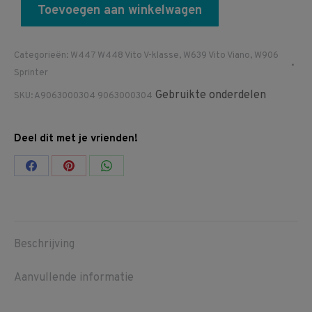
Toevoegen aan winkelwagen
Categorieën:
W447 W448 Vito V-klasse
,
W639 Vito Viano
,
W906
Sprinter
Gebruikte onderdelen
SKU:
A9063000304 9063000304
Deel dit met je vrienden!
Share
Share
Share
on
on
on
Facebook
Pinterest
WhatsApp
Beschrijving
Aanvullende informatie