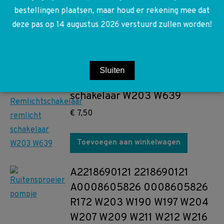
bestellingen plaatsen, maar houd er rekening mee dat
Toevoegen aan winkelwagen
deze pas op 14 augustus 2026 verstuurd zullen worden!
A0015453809 0015453809
Sluiten
Remlichtschakelaar remlicht
schakelaar W203 W639
€
7,50
Toevoegen aan winkelwagen
A2218690121 2218690121
A0008605826 0008605826
R172 W203 W190 W197 W204
W207 W209 W211 W212 W216