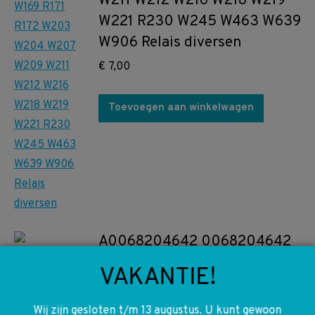
W211 W212 W216 W218 W219
W221 R230 W245 W463 W639
W906 Relais diversen
€
7,00
Toevoegen aan winkelwagen
A0068204642 0068204642
0130821941 W639 Vito Viano
VAKANTIE!
Raammotor Links Voor
€
30,00
Wij zijn gesloten t/m 13 augustus. U kunt gewoon