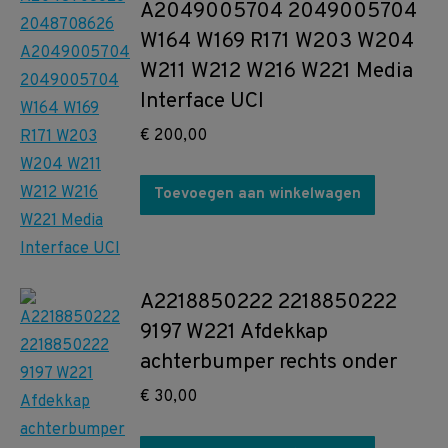
A2049005704 2049005704
W164 W169 R171 W203 W204
W211 W212 W216 W221 Media
Interface UCI
€
200,00
Toevoegen aan winkelwagen
A2218850222 2218850222
9197 W221 Afdekkap
achterbumper rechts onder
€
30,00