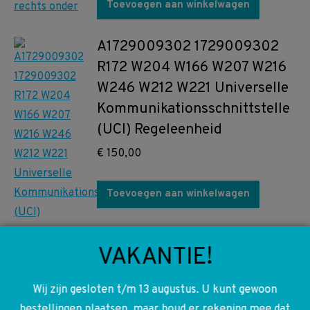
Toevoegen aan winkelwagen
A1729009302 1729009302
R172 W204 W166 W207 W216
W246 W212 W221 Universelle
Kommunikationsschnittstelle
(UCI) Regeleenheid
€
150,00
Toevoegen aan winkelwagen
VAKANTIE!
A2217200989 9E38
2217200989 W221 Deurpaneel
Wij zijn gesloten t/m 13 augustus. U kunt gewoon
bestellingen plaatsen, maar houd er rekening mee dat