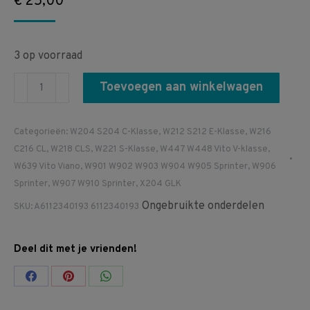
€
25,00
3 op voorraad
A6112340193
Toevoegen aan winkelwagen
6112340193
Spanrol
Categorieën:
W204 S204 C-Klasse
,
W212 S212 E-Klasse
,
W216
Riemspanner
C216 CL
,
W218 CLS
,
W221 S-Klasse
,
W447 W448 Vito V-klasse
,
W204
W639 Vito Viano
,
W901 W902 W903 W904 W905 Sprinter
,
W906
W212
Sprinter
,
W907 W910 Sprinter
,
X204 GLK
W216
Ongebruikte onderdelen
SKU:
A6112340193 6112340193
W218
W221
Deel dit met je vrienden!
W639
W447
Share
Share
Share
W448
on
on
on