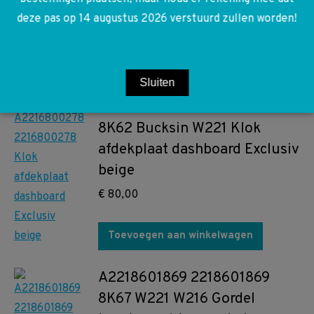
schakelaar frame links midden
deze pas op 14 augustus 2026 verstuurd zullen worden!
€
120,00
Toevoegen aan winkelwagen
Sluiten
A2216800278 2216800278
8K62 Bucksin W221 Klok
afdekplaat dashboard Exclusiv
beige
€
80,00
Toevoegen aan winkelwagen
A2218601869 2218601869
8K67 W221 W216 Gordel