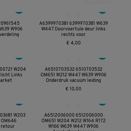
op
nieuwste
20961545
A6399970381 6399970381 W639
W639 W906
W447 Doorvoertule deur links
verdeling
rechts voor
€
4,00
00721 W204
A6510703532 6510703532
icht Links
OM651 W212 W447 W639 W906
market
Onderdruk vacuüm leiding
€
10,00
03681 W203
A6512006000 6512006000
9 OM646
OM651 W204 W212 W164 R172
 retour
W166 W639 W447 W906