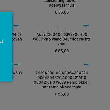
Aansluiting toevoer
koelwaterhuis
€
30,00
02237 W447
A6397200400 6397200400
rechts boven
W639 Vito Viano Deurslot rechts
us
voor
€
85,00
30046 W639
A6394200100 A0064204320
V-klasse
0064204320 A0004216110
0004216110 W639 Remblokken
set remblok voorzijde
€
55,00