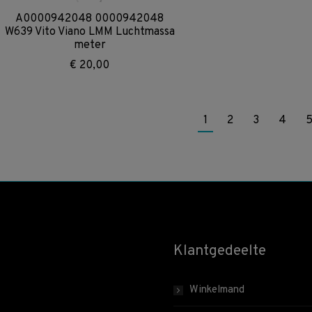
A0000942048 0000942048
W639 Vito Viano LMM Luchtmassa
meter
€
20,00
1
2
3
4
Klantgedeelte
Winkelmand