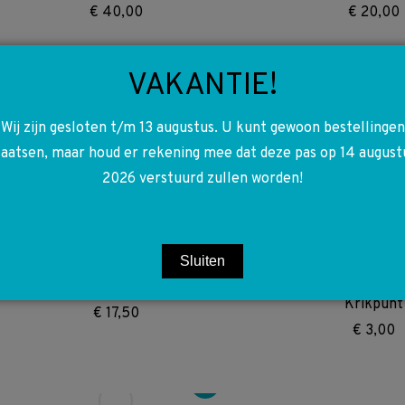
€
40,00
€
20,00
VAKANTIE!
Wij zijn gesloten t/m 13 augustus. U kunt gewoon bestellingen
A6462000301 80 6462000301
A6397402237 63974
OM646 OM647 W203 W211 W639
W639 Vito Scharnier 
laatsen, maar houd er rekening mee dat deze pas op 14 august
Waterpomp
achter
2026 verstuurd zullen worden!
€
112,50
€
115,00
Sluiten
A6396900162 7G99 6396900162
A6395830046 63958
W639 Vito Deurlijst links voor
W447 Vito Viano 
Krikpunt
€
17,50
€
3,00