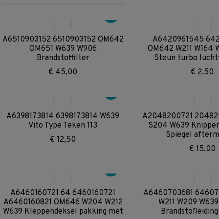
A6510903152 6510903152 OM642
A6420961545 64
OM651 W639 W906
OM642 W211 W164 
Brandstoffilter
Steun turbo lucht
€
45,00
€
2,50
A6398173814 6398173814 W639
A2048200721 20482
Vito Type Teken 113
S204 W639 Knipperl
Spiegel after
€
12,50
€
15,00
A6460160721 64 6460160721
A6460703681 64607
A6460160821 OM646 W204 W212
W211 W209 W63
W639 Kleppendeksel pakking met
Brandstofleiding