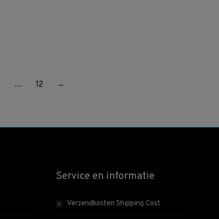
5
…
12
→
Service en informatie
Verzendkosten Shipping Cost