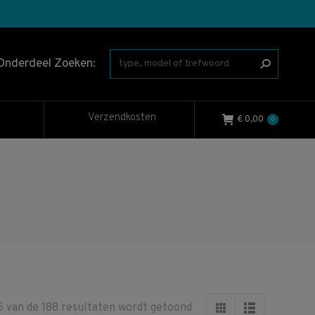
Onderdeel Zoeken:
Verzendkosten
€
0,00
0
Gesorteerd
6 van de 188 resultaten wordt getoond