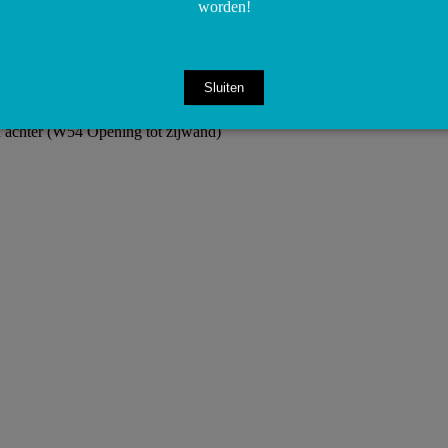
worden!
Sluiten
achter (W54 Opening tot zijwand)