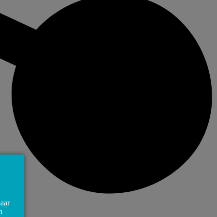
maar
n