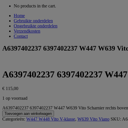
No products in the cart.
Home
Gebruikte onderdelen
Ongebruikte onderdelen
Verzendkosten
Contact
A6397402237 6397402237 W447 W639 Vito 
A6397402237 6397402237 W447 W
€
115,00
1 op voorraad
A6397402237 6397402237 W447 W639 Vito Scharnier rechts boven a
Toevoegen aan winkelwagen
Categorieën:
W447 W448 Vito V-klasse
,
W639 Vito Viano
SKU:
A6