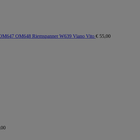
M647 OM648 Riemspanner W639 Viano Vito
€
55,00
,00