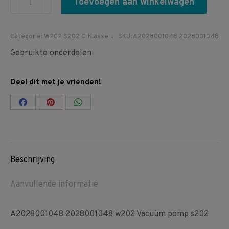
Toevoegen aan winkelwagen
2028001048
W202
Categorie:
W202 S202 C-Klasse
SKU:
A2028001048 2028001048
Vacuüm
Gebruikte onderdelen
pomp
S202
Deel dit met je vrienden!
vacuum
aantal
Share
Share
Share
on
on
on
Facebook
Pinterest
WhatsApp
Beschrijving
Aanvullende informatie
A2028001048 2028001048 w202 Vacuüm pomp s202