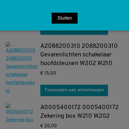
Airbag Temic Sensor
€
30,00
Sluiten
Toevoegen aan winkelwagen
A2088200310 2088200310
Gevarenlichten schakelaar
hoofdsteunen W202 W210
€
15,00
Toevoegen aan winkelwagen
A0005400172 0005400172
Zekering box W210 W202
€
20,00