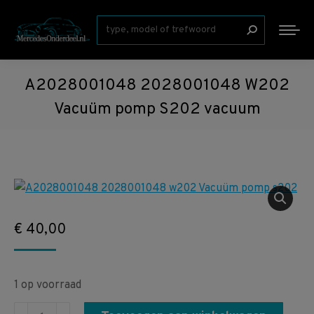
Zoeken:
A2028001048 2028001048 W202
Vacuüm pomp S202 vacuum
€
40,00
1 op voorraad
A2028001048