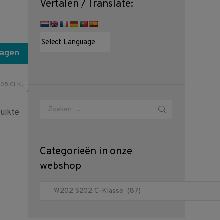
Vertalen / Translate:
wagen
08 CLK
,
Zoeken:
uikte
Categorieën in onze
webshop