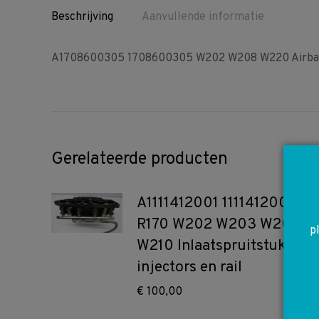
Beschrijving
Aanvullende informatie
A1708600305 1708600305 W202 W208 W220 Airbag 
Gerelateerde producten
A1111412001 1111412001
R170 W202 W203 W208
p
W210 Inlaatspruitstuk met
injectors en rail
€
100,00