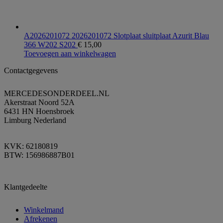
A2026201072 2026201072 Slotplaat sluitplaat Azurit Blau
366 W202 S202
€
15,00
Toevoegen aan winkelwagen
Contactgegevens
MERCEDESONDERDEEL.NL
Akerstraat Noord 52A
6431 HN Hoensbroek
Limburg Nederland
KVK: 62180819
BTW: 156986887B01
Klantgedeelte
Winkelmand
Afrekenen