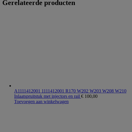
Gerelateerde producten
A1111412001 1111412001 R170 W202 W203 W208 W210
Inlaatspruitstuk met injectors en rail
€
100,00
Toevoegen aan winkelwagen