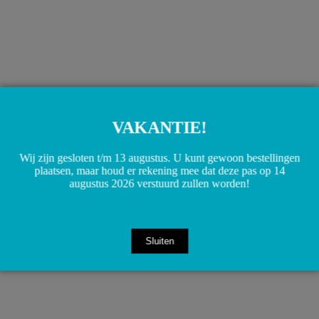
A2028200456 A2028200450 Kenteken verlichting W202
VAKANTIE!
S202
€
5,00
Toevoegen aan winkelwagen
Wij zijn gesloten t/m 13 augustus. U kunt gewoon bestellingen
plaatsen, maar houd er rekening mee dat deze pas op 14
augustus 2026 verstuurd zullen worden!
Sluiten