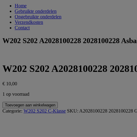
Home
Gebruikte onderdelen
Ongebruikte onderdelen
Verzendkosten
Contact
W202 S202 A2028100228 2028100228 Asbak
W202 S202 A2028100228 202810
€
10,00
1 op voorraad
W202
Toevoegen aan winkelwagen
S202
Categorie:
W202 S202 C-Klasse
SKU:
A2028100228 2028100228
G
A2028100228
2028100228
Asbak
achter