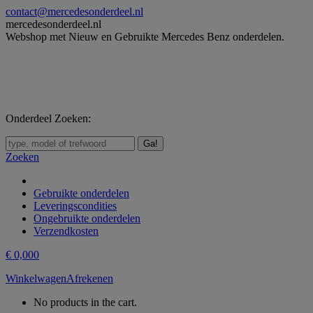
Skip
contact@mercedesonderdeel.nl
to
mercedesonderdeel.nl
content
Webshop met Nieuw en Gebruikte Mercedes Benz onderdelen.
Onderdeel Zoeken:
Zoeken:
Zoeken
Gebruikte onderdelen
Leveringscondities
Ongebruikte onderdelen
Verzendkosten
€
0,00
0
Winkelwagen
Afrekenen
No products in the cart.