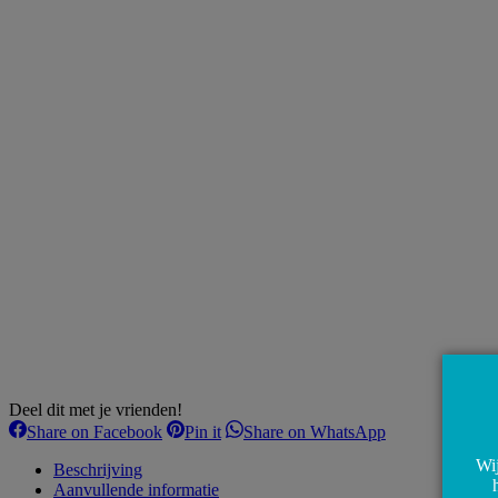
Deel dit met je vrienden!
Share
Share
Share
Share on Facebook
Pin it
Share on WhatsApp
on
on
on
Wij
Facebook
Pinterest
WhatsApp
Beschrijving
Aanvullende informatie