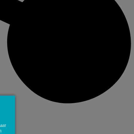
maar
n