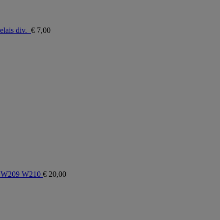
lais div.
€
7,00
3 W209 W210
€
20,00