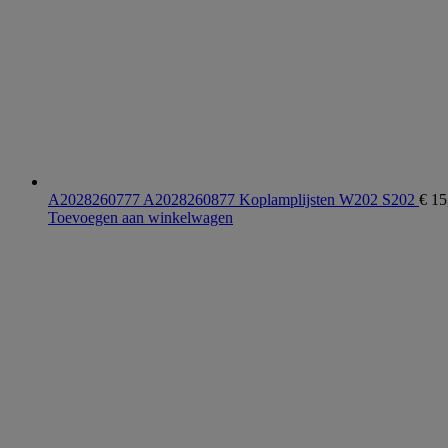
A2028260777 A2028260877 Koplamplijsten W202 S202
€
15
Toevoegen aan winkelwagen