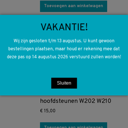
Toevoegen aan winkelwagen
A2028001048 2028001048
VAKANTIE!
W202 Vacuüm pomp S202
vacuum
Wij zijn gesloten t/m 13 augustus. U kunt gewoon
bestellingen plaatsen, maar houd er rekening mee dat
€
40,00
deze pas op 14 augustus 2026 verstuurd zullen worden!
Toevoegen aan winkelwagen
A2088200310 2088200310
Sluiten
Gevarenlichten schakelaar
hoofdsteunen W202 W210
€
15,00
Toevoegen aan winkelwagen