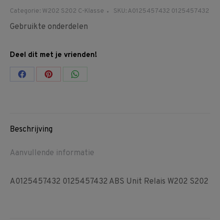
Categorie:
W202 S202 C-Klasse
SKU:
A0125457432 0125457432
Gebruikte onderdelen
Deel dit met je vrienden!
Share
Share
Share
on
on
on
Facebook
Pinterest
WhatsApp
Beschrijving
Aanvullende informatie
A0125457432 0125457432 ABS Unit Relais W202 S202