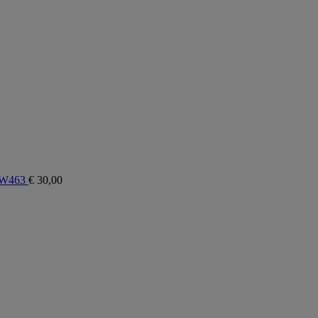
 W463
€
30,00