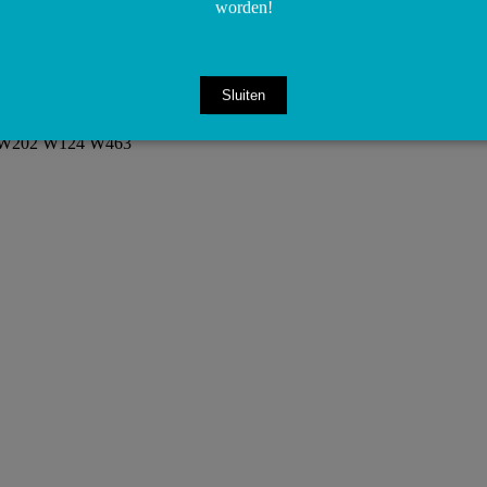
worden!
Sluiten
0 W202 W124 W463