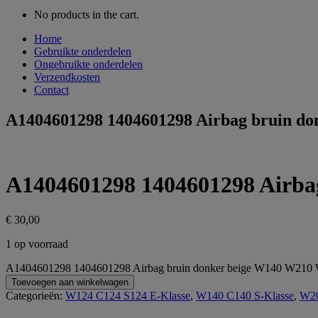
No products in the cart.
Home
Gebruikte onderdelen
Ongebruikte onderdelen
Verzendkosten
Contact
A1404601298 1404601298 Airbag bruin 
A1404601298 1404601298 Airb
€
30,00
1 op voorraad
A1404601298 1404601298 Airbag bruin donker beige W140 W210
Toevoegen aan winkelwagen
Categorieën:
W124 C124 S124 E-Klasse
,
W140 C140 S-Klasse
,
W20