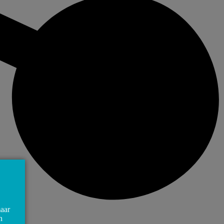
maar
n