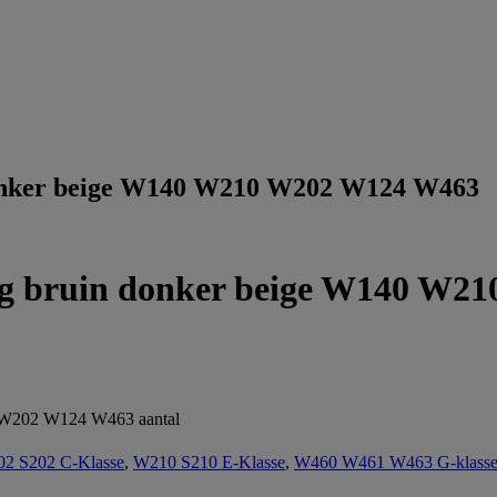
donker beige W140 W210 W202 W124 W463
ag bruin donker beige W140 W2
 W202 W124 W463 aantal
2 S202 C-Klasse
,
W210 S210 E-Klasse
,
W460 W461 W463 G-klass