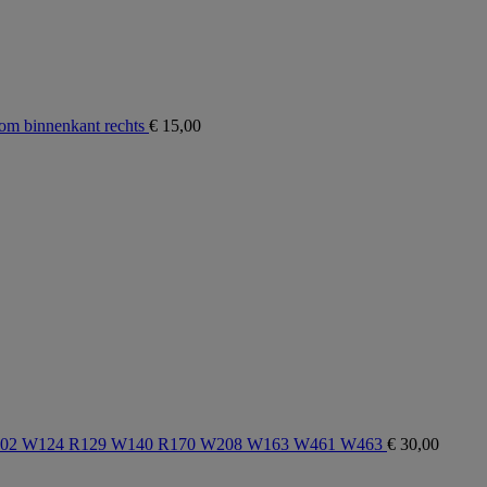
m binnenkant rechts
€
15,00
1 W202 W124 R129 W140 R170 W208 W163 W461 W463
€
30,00