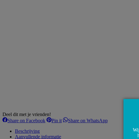
Deel dit met je vrienden!
Share
Share
Share
Share on Facebook
Pin it
Share on WhatsApp
on
on
on
Wij
Facebook
Pinterest
WhatsApp
Beschrijving
Aanvullende informatie