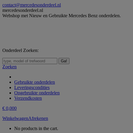
Skip
contact@mercedesonderdeel.nl
to
mercedesonderdeel.nl
content
Webshop met Nieuw en Gebruikte Mercedes Benz onderdelen.
Onderdeel Zoeken:
Zoeken:
Zoeken
Gebruikte onderdelen
Leveringscondities
Ongebruikte onderdelen
Verzendkosten
€
0,00
0
Winkelwagen
Afrekenen
No products in the cart.