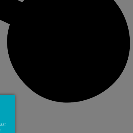
maar
n