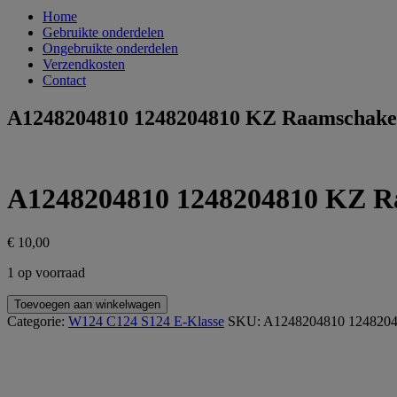
Home
Gebruikte onderdelen
Ongebruikte onderdelen
Verzendkosten
Contact
A1248204810 1248204810 KZ Raamschakel
A1248204810 1248204810 KZ Ra
€
10,00
1 op voorraad
A1248204810
Toevoegen aan winkelwagen
1248204810
Categorie:
W124 C124 S124 E-Klasse
SKU:
A1248204810 124820
KZ
Raamschakelaar
links
achter