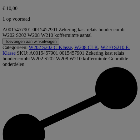
€
10,00
1 op voorraad
A0015457901 0015457901 Zekering kast relais houder combi
W202 S202 W208 W210 kofferruimte aantal
Toevoegen aan winkelwagen
Categorieën:
W202 S202 C-Klasse
,
W208 CLK
,
W210 S210 E-
Klasse
SKU:
A0015457901 0015457901 Zekering kast relais
houder combi W202 S202 W208 W210 kofferruimte
Gebruikte
onderdelen