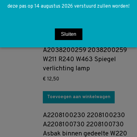
vacuümpomp
deze pas op 14 augustus 2026 verstuurd zullen worden!
€
200,00
Toevoegen aan winkelwagen
Sluiten
A2038200259 2038200259
W211 R240 W463 Spiegel
verlichting lamp
€
12,50
Toevoegen aan winkelwagen
A2208100230 2208100230
A2208100730 2208100730
Asbak binnen gedeelte W220