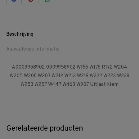
Share
Share
Share
on
on
on
Facebook
Pinterest
WhatsApp
Beschrijving
Aanvullende informatie
A0009958902 0009958902 W166 W176 R172 W204
W205 W206 W207 W212 W213 W218 W222 W223 W238
W253 W257 W447 W463 W907 Uitlaat klem
Gerelateerde producten