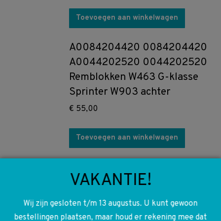
Toevoegen aan winkelwagen
A0084204420 0084204420
A0044202520 0044202520
Remblokken W463 G-klasse
Sprinter W903 achter
€
55,00
Toevoegen aan winkelwagen
A0002301765 0002301765
VAKANTIE!
A0002303165 0002303165
OM601 OM602 OM603
Wij zijn gesloten t/m 13 augustus. U kunt gewoon
OM605 OM606 Onderdruk
bestellingen plaatsen, maar houd er rekening mee dat