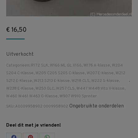
€
16,50
Uitverkocht
Categorieën:
R172 SLK
,
W166 ML GL X166
,
W176 A-klasse
,
W204
S204 C-Klasse
,
W205 C205 S205 C-klasse
,
W207 E-klasse
,
W212
S212 E-Klasse
,
W213 S213 E-klasse
,
W218 CLS
,
W222 S-klasse
,
W238 E-Klasse
,
W253 GLC
,
W257 CLS
,
W447 W448 Vito V-klasse
,
W460 W461 W463 G-Klasse
,
W907 W910 Sprinter
Ongebruikte onderdelen
SKU:
A0009958902 0009958902
Deel dit met je vrienden!