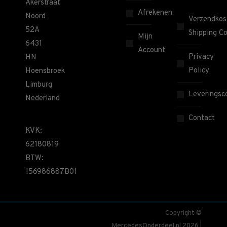
Akerstraat
Afrekenen
Noord
Verzendkos
52A
Shipping Co
Mijn
6431
Account
Privacy
HN
Policy
Hoensbroek
Limburg
Leveringsco
Nederland
Contact
KVK:
62180819
BTW:
156986887B01
Copyright ©
MercedesOnderdeel.nl 2026 |