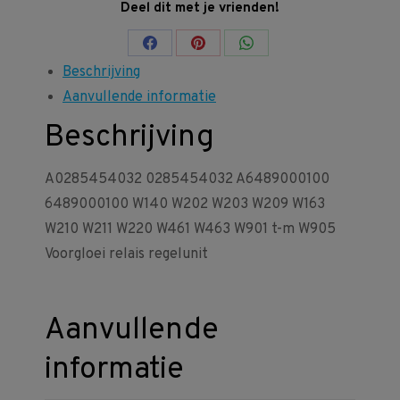
Deel dit met je vrienden!
Share
Share
Share
Beschrijving
on
on
on
Aanvullende informatie
Facebook
Pinterest
WhatsApp
Beschrijving
A0285454032 0285454032 A6489000100
6489000100 W140 W202 W203 W209 W163
W210 W211 W220 W461 W463 W901 t-m W905
Voorgloei relais regelunit
Aanvullende
informatie