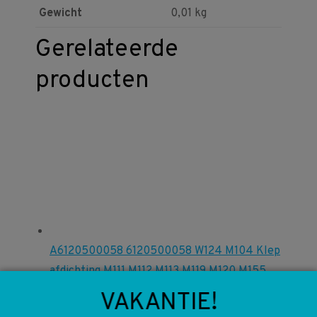
Gewicht
0,01 kg
Gerelateerde
producten
A6120500058 6120500058 W124 M104 Klep
afdichting M111 M112 M113 M119 M120 M155
M161 M271 OM611 OM612 OM613 OM628
VAKANTIE!
OM629 OM646 OM647 OM648
€
10,00