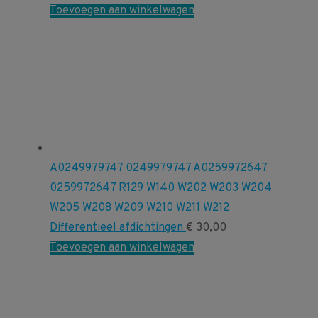
Toevoegen aan winkelwagen
A0249979747 0249979747 A0259972647
0259972647 R129 W140 W202 W203 W204
W205 W208 W209 W210 W211 W212
Differentieel afdichtingen
€
30,00
Toevoegen aan winkelwagen