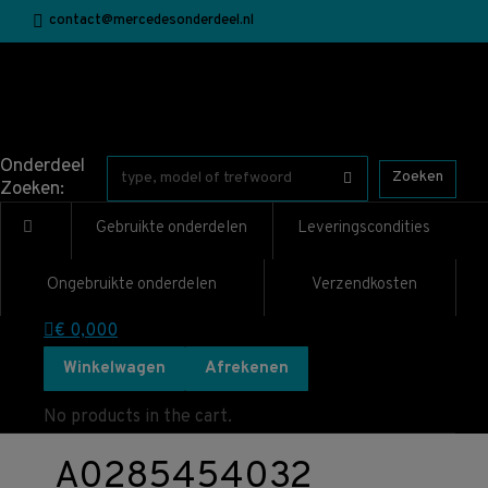
contact@mercedesonderdeel.nl
Onderdeel
Zoeken
Zoeken:
Gebruikte onderdelen
Leveringscondities
Ongebruikte onderdelen
Verzendkosten
€
0,00
0
Winkelwagen
Afrekenen
No products in the cart.
A0285454032