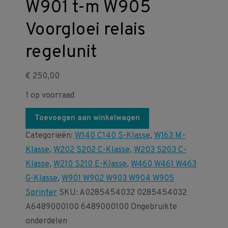
W901 t-m W905
Voorgloei relais
regelunit
€
250,00
1 op voorraad
Toevoegen aan winkelwagen
Categorieën:
W140 C140 S-Klasse
,
W163 M-
Klasse
,
W202 S202 C-Klasse
,
W203 S203 C-
Klasse
,
W210 S210 E-Klasse
,
W460 W461 W463
G-Klasse
,
W901 W902 W903 W904 W905
Sprinter
SKU:
A0285454032 0285454032
A6489000100 6489000100
Ongebruikte
onderdelen