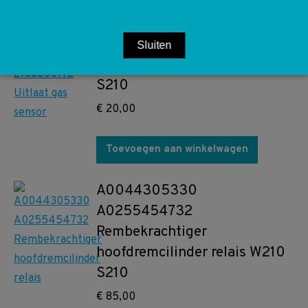
Toevoegen aan winkelwagen
A2108300172 2108300172
Sluiten
Uitlaat gas sensor W140 W210
S210
€
20,00
Toevoegen aan winkelwagen
A0044305330
A0255454732
Rembekrachtiger
hoofdremcilinder relais W210
S210
€
85,00