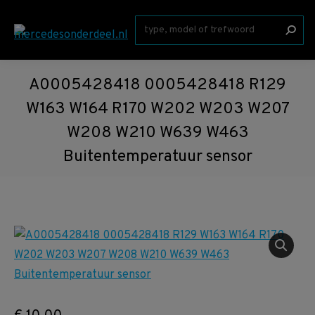
Zoeken:
A0005428418 0005428418 R129
W163 W164 R170 W202 W203 W207
W208 W210 W639 W463
Buitentemperatuur sensor