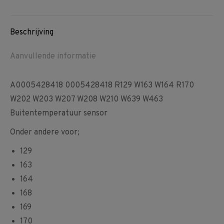
Facebook
Pinterest
WhatsApp
Beschrijving
Aanvullende informatie
A0005428418 0005428418 R129 W163 W164 R170
W202 W203 W207 W208 W210 W639 W463
Buitentemperatuur sensor
Onder andere voor;
129
163
164
168
169
170