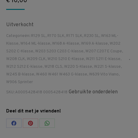
€
10,00
Uitverkocht
Categorieën:
R129 SL
,
R170 SLK
,
R171 SLK
,
R230 SL
,
W163 ML-
Klasse
,
W164 ML-klasse
,
W168 A-Klasse
,
W169 A-klasse
,
W202
S202 C-Klasse
,
W203 S203 C203 C-klasse
,
W207 C207 E Coupe
,
W208 CLK
,
W209 CLK
,
W210 S210 E-Klasse
,
W211 S211 E-klasse
,
W212 S212 E-klasse
,
W218 CLS
,
W220 S-Klasse
,
W221 S-klasse
,
W245 B-klasse
,
W460 W461 W463 G-klasse
,
W639 Vito Viano
,
W906 Sprinter
Gebruikte onderdelen
SKU:
A0005428418 0005428418
Deel dit met je vrienden!
Share
Share
Share
on
on
on