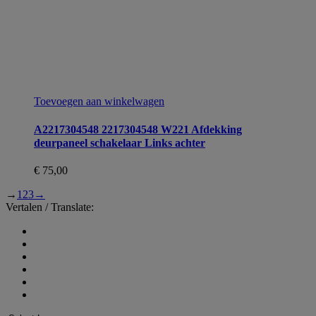
Toevoegen aan winkelwagen
A2217304548 2217304548 W221 Afdekking
deurpaneel schakelaar Links achter
€
75,00
→
1
2
3
→
Vertalen / Translate: