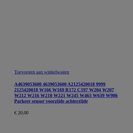
Toevoegen aan winkelwagen
A4639053600 4639053600 A2125420018 9999
2125420018 W166 W169 R172 C197 W204 W207
W212 W216 W218 W221 W245 W463 W639 W906
Parkeer sensor voorzijde achterzijde
€
20,00