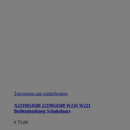
Toevoegen aan winkelwagen
A2219054500 2219054500 W216 W221
Bedieningsknop Schakelaars
€
75,00