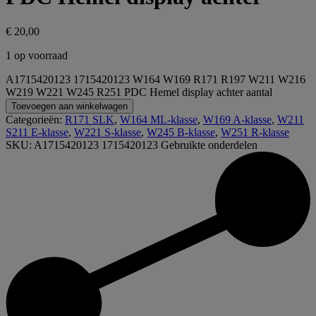
€
20,00
1 op voorraad
A1715420123 1715420123 W164 W169 R171 R197 W211 W216
W219 W221 W245 R251 PDC Hemel display achter aantal
Toevoegen aan winkelwagen
Categorieën:
R171 SLK
,
W164 ML-klasse
,
W169 A-klasse
,
W211
S211 E-klasse
,
W221 S-klasse
,
W245 B-klasse
,
W251 R-klasse
SKU:
A1715420123 1715420123
Gebruikte onderdelen