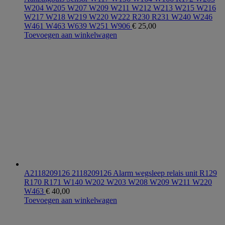
W204 W205 W207 W209 W211 W212 W213 W215 W216
W217 W218 W219 W220 W222 R230 R231 W240 W246
W461 W463 W639 W251 W906
€
25,00
Toevoegen aan winkelwagen
A2118209126 2118209126 Alarm wegsleep relais unit R129
R170 R171 W140 W202 W203 W208 W209 W211 W220
W463
€
40,00
Toevoegen aan winkelwagen