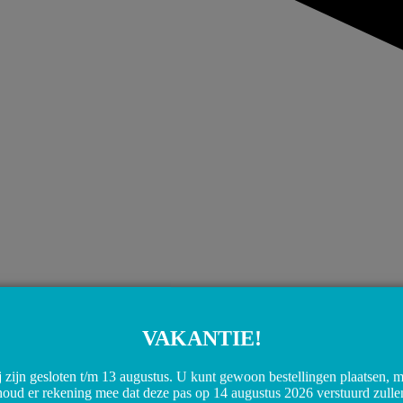
VAKANTIE!
Share on WhatsApp
Share on WhatsApp
 zijn gesloten t/m 13 augustus. U kunt gewoon bestellingen plaatsen, 
houd er rekening mee dat deze pas op 14 augustus 2026 verstuurd zulle