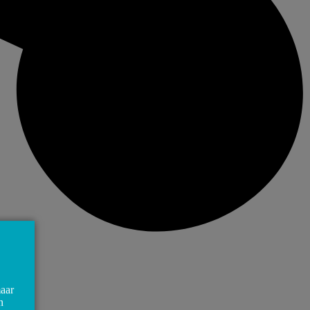
maar
n