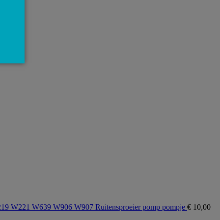
9 W221 W639 W906 W907 Ruitensproeier pomp pompje
€
10,00