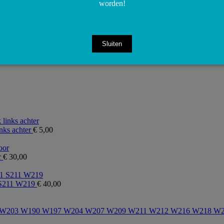
worden!
airco handmatig.
Sluiten
nks achter
€
5,00
r
€
30,00
 S211 W219
€
40,00
2 W203 W190 W197 W204 W207 W209 W211 W212 W216 W218 W21