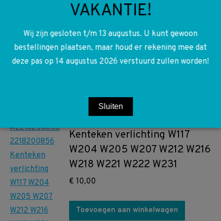
A0009055000
VAKANTIE!
A0009025904
Multifunctionele Camera
Wij zijn gesloten t/m 13 augustus. U kunt gewoon
W204 W117 W212 W176 W246
bestellingen plaatsen, maar houd er rekening mee dat
deze pas op 14 augustus 2026 verstuurd zullen worden!
€
150,00
Toevoegen aan winkelwagen
Sluiten
A2218200856 2218200856
Kenteken verlichting W117
W204 W205 W207 W212 W216
W218 W221 W222 W231
€
10,00
Toevoegen aan winkelwagen