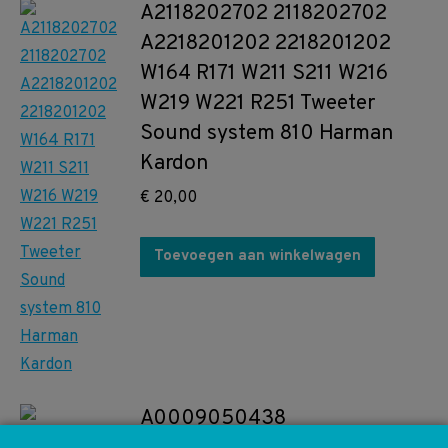
A2118202702 2118202702
A2218201202 2218201202
W164 R171 W211 S211 W216
W219 W221 R251 Tweeter
Sound system 810 Harman
Kardon
€
20,00
Toevoegen aan winkelwagen
A0009050438