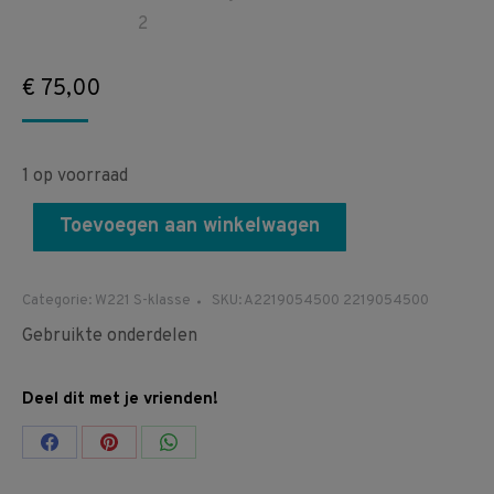
€
75,00
1 op voorraad
Toevoegen aan winkelwagen
Categorie:
W221 S-klasse
SKU:
A2219054500 2219054500
Gebruikte onderdelen
Deel dit met je vrienden!
Share
Share
Share
on
on
on