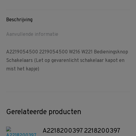
Facebook
Pinterest
WhatsApp
Beschrijving
Aanvullende informatie
A2219054500 2219054500 W216 W221 Bedieningsknop
Schakelaars (Let op gevarenlicht schakelaar kapot en
mist het kapje)
Gerelateerde producten
A2218200397 2218200397