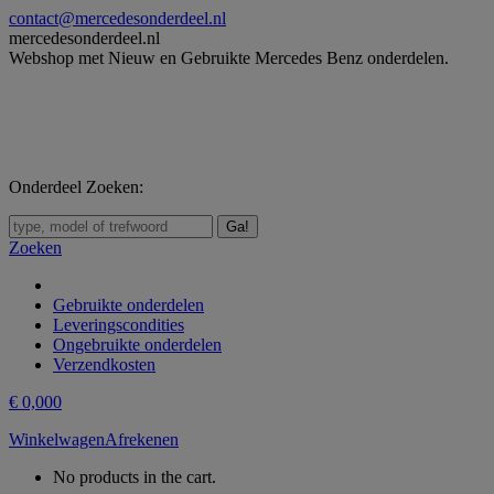
Skip
contact@mercedesonderdeel.nl
to
mercedesonderdeel.nl
content
Webshop met Nieuw en Gebruikte Mercedes Benz onderdelen.
Onderdeel Zoeken:
Zoeken:
Zoeken
Gebruikte onderdelen
Leveringscondities
Ongebruikte onderdelen
Verzendkosten
€
0,00
0
Winkelwagen
Afrekenen
No products in the cart.