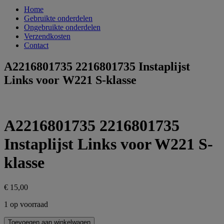
Home
Gebruikte onderdelen
Ongebruikte onderdelen
Verzendkosten
Contact
A2216801735 2216801735 Instaplijst
Links voor W221 S-klasse
A2216801735 2216801735
Instaplijst Links voor W221 S-
klasse
€
15,00
1 op voorraad
A2216801735
Toevoegen aan winkelwagen