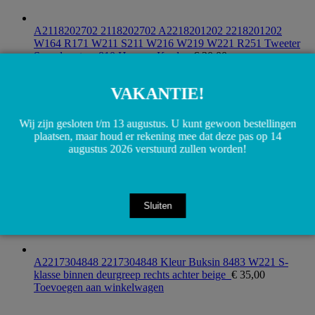
A2118202702 2118202702 A2218201202 2218201202
W164 R171 W211 S211 W216 W219 W221 R251 Tweeter
Sound system 810 Harman Kardon
€
20,00
Toevoegen aan winkelwagen
VAKANTIE!
Wij zijn gesloten t/m 13 augustus. U kunt gewoon bestellingen
plaatsen, maar houd er rekening mee dat deze pas op 14
augustus 2026 verstuurd zullen worden!
Sluiten
A2217304848 2217304848 Kleur Buksin 8483 W221 S-
klasse binnen deurgreep rechts achter beige
€
35,00
Toevoegen aan winkelwagen