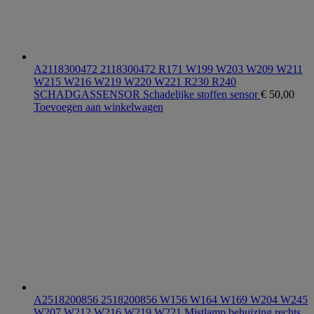
A2118300472 2118300472 R171 W199 W203 W209 W211
W215 W216 W219 W220 W221 R230 R240
SCHADGASSENSOR Schadelijke stoffen sensor
€
50,00
Toevoegen aan winkelwagen
A2518200856 2518200856 W156 W164 W169 W204 W245
W207 W212 W216 W219 W221 Mistlamp behuizing rechts