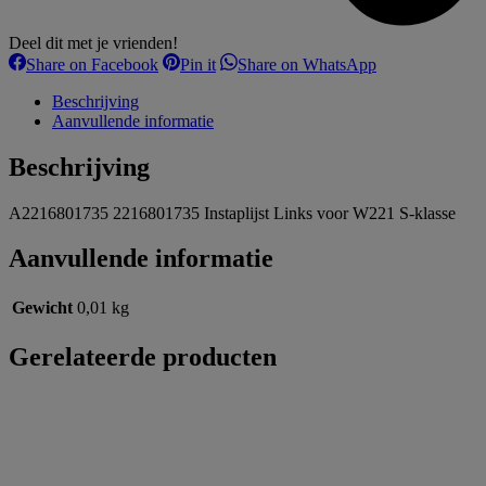
Deel dit met je vrienden!
Share
Share
Share
Share on Facebook
Pin it
Share on WhatsApp
on
on
on
Facebook
Pinterest
WhatsApp
Beschrijving
Aanvullende informatie
Beschrijving
A2216801735 2216801735 Instaplijst Links voor W221 S-klasse
Aanvullende informatie
Gewicht
0,01 kg
Gerelateerde producten