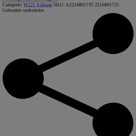
2216801735
Categorie:
W221 S-klasse
SKU:
A2216801735 2216801735
Instaplijst
Gebruikte onderdelen
Links
voor
W221
S-
klasse
aantal