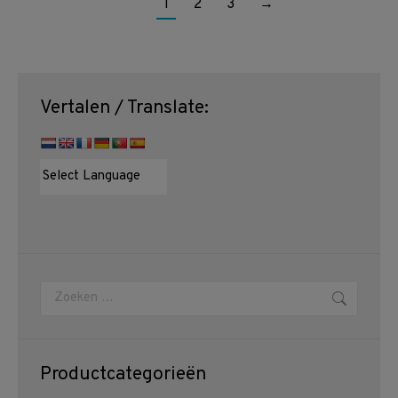
1
2
3
→
Vertalen / Translate:
Zoeken:
Productcategorieën