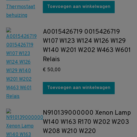
Toevoegen aan winkelwagen
A0015426719 0015426719
W107 W123 W124 W126 W129
W140 W201 W202 W463 W601
Relais
€
50,00
Toevoegen aan winkelwagen
N910139000000 Xenon Lamp
W140 W163 R170 W202 W203
W208 W210 W220