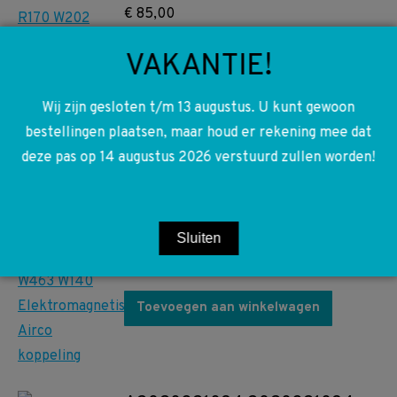
€
85,00
VAKANTIE!
Toevoegen aan winkelwagen
Wij zijn gesloten t/m 13 augustus. U kunt gewoon
A1041400286 1041400286
bestellingen plaatsen, maar houd er rekening mee dat
1201410088 M103 M104 W124
deze pas op 14 augustus 2026 verstuurd zullen worden!
W126 R129 W210 W463 W140
Elektromagnetische Airco
koppeling
Sluiten
€
150,00
Toevoegen aan winkelwagen