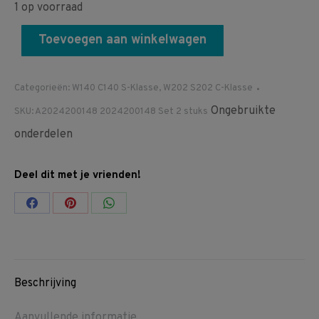
1 op voorraad
Toevoegen aan winkelwagen
Categorieën:
W140 C140 S-Klasse
,
W202 S202 C-Klasse
Ongebruikte
SKU:
A2024200148 2024200148 Set 2 stuks
onderdelen
Deel dit met je vrienden!
Share
Share
Share
on
on
on
Facebook
Pinterest
WhatsApp
Beschrijving
Aanvullende informatie