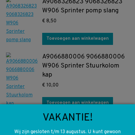
A9068326823 9068326823
W906 Sprinter pomp slang
€
8,50
Toevoegen aan winkelwagen
A9066880006 9066880006
W906 Sprinter Stuurkolom
kap
€
10,00
Toevoegen aan winkelwagen
VAKANTIE!
A6510101366 6510101366
W212 S212 W639 W906 Motor
Wij zijn gesloten t/m 13 augustus. U kunt gewoon