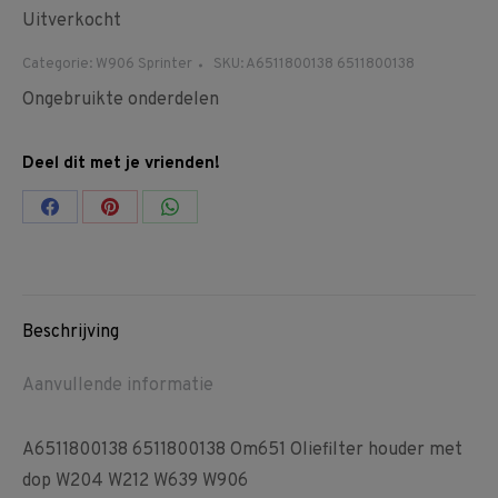
Uitverkocht
Categorie:
W906 Sprinter
SKU:
A6511800138 6511800138
Ongebruikte onderdelen
Deel dit met je vrienden!
Share
Share
Share
on
on
on
Facebook
Pinterest
WhatsApp
Beschrijving
Aanvullende informatie
A6511800138 6511800138 Om651 Oliefilter houder met
dop W204 W212 W639 W906