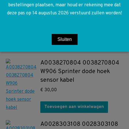
Olie peilstok houder OM651
bestellingen plaatsen, maar houd er rekening mee dat
deze pas op 14 augustus 2026 verstuurd zullen worden!
€
50,00
Toevoegen aan winkelwagen
Sluiten
A0038270804 0038270804
W906 Sprinter dode hoek
sensor kabel
€
30,00
Toevoegen aan winkelwagen
A0028303108 0028303108