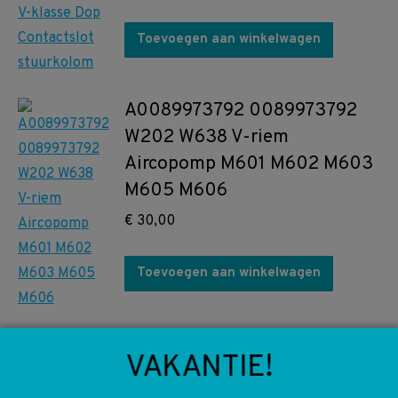
Toevoegen aan winkelwagen
A0089973792 0089973792
W202 W638 V-riem
Aircopomp M601 M602 M603
M605 M606
€
30,00
Toevoegen aan winkelwagen
A0089973692 64
VAKANTIE!
0089973692 W124 W201