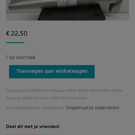
€
22,50
1 op voorraad
Toevoegen aan winkelwagen
Categorieën:
W638 Vito V-Klasse
,
W901 W902 W903 W904 W905
Sprinter
,
W906 Sprinter
,
W907 W910 Sprinter
Ongebruikte onderdelen
SKU:
A0008320416 0008320416
Deel dit met je vrienden!