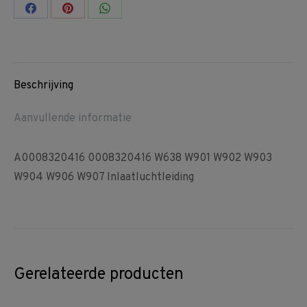
Share
Share
Share
on
on
on
Facebook
Pinterest
WhatsApp
Beschrijving
Aanvullende informatie
A0008320416 0008320416 W638 W901 W902 W903
W904 W906 W907 Inlaatluchtleiding
Gerelateerde producten