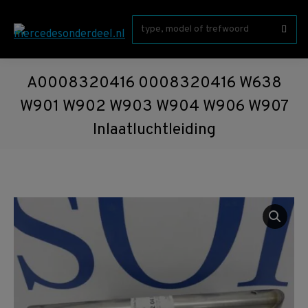
Zoeken:
A0008320416 0008320416 W638
W901 W902 W903 W904 W906 W907
Inlaatluchtleiding