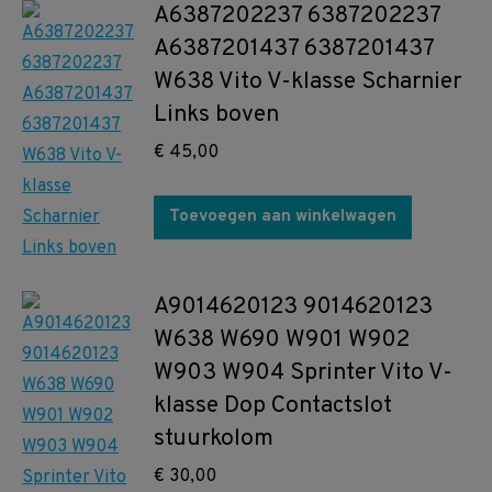
A6387202237 6387202237
A6387201437 6387201437
W638 Vito V-klasse Scharnier
Links boven
€
45,00
Toevoegen aan winkelwagen
A9014620123 9014620123
W638 W690 W901 W902
W903 W904 Sprinter Vito V-
klasse Dop Contactslot
stuurkolom
€
30,00