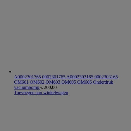
A0002301765 0002301765 A0002303165 0002303165
OM601 OM602 OM603 OM605 OM606 Onderdruk
vacuümpomp
€
200,00
Toevoegen aan winkelwagen