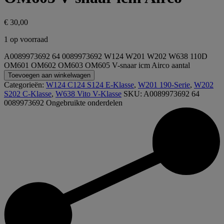
€
30,00
1 op voorraad
A0089973692 64 0089973692 W124 W201 W202 W638 110D
OM601 OM602 OM603 OM605 V-snaar icm Airco aantal
Toevoegen aan winkelwagen
Categorieën:
W124 C124 S124 E-Klasse
,
W201 190-Serie
,
W202
S202 C-Klasse
,
W638 Vito V-Klasse
SKU:
A0089973692 64
0089973692
Ongebruikte onderdelen