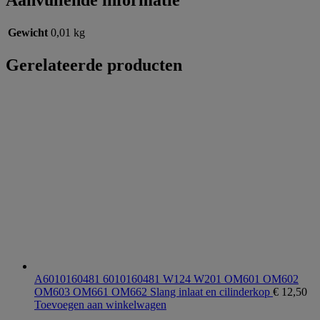
Aanvullende informatie
Gewicht
0,01 kg
Gerelateerde producten
A6010160481 6010160481 W124 W201 OM601 OM602
OM603 OM661 OM662 Slang inlaat en cilinderkop
€
12,50
Toevoegen aan winkelwagen